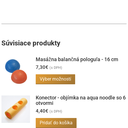
Súvisiace produkty
Masážna balančná pologuľa - 16 cm
7,30
€
(s DPH)
Tento
Výber možností
produkt
má
Konector - objímka na aqua noodle so 6
viacero
otvormi
variantov.
4,40
€
(s DPH)
Možnosti
Pridať do košíka
si