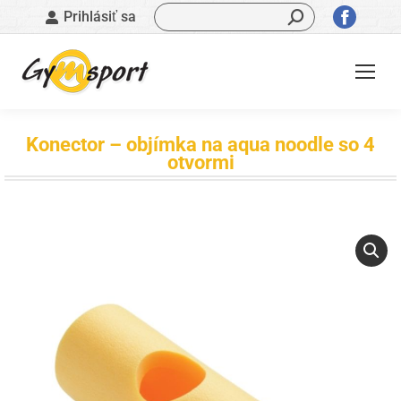
Vyhľadávanie:
Stránk
Prihlásiť sa
sa
otvorí
v
novom
okne
Konector – objímka na aqua noodle so 4
otvormi
Nachádzate sa tu: