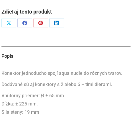
so
4
Zdieľaj tento produkt
otvormi
Podiel
Podiel
Podiel
Podiel
naX
naFacebook
napinterest
naLinkedIn
Popis
Konektor
jednoducho
spojí
aqua
nudle
do
rôznych
tvarov.
Dodávané sú aj konektory s 2 alebo 6 – timi dierami.
Vnútorný priemer: Ø ± 65 mm
Dĺžka: ± 225 mm,
Sila steny: 19 mm