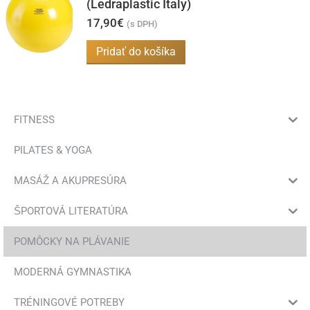
viacero
(Ledraplastic Italy)
variantov.
17,90
€
(s DPH)
Možnosti
Pridať do košíka
si
môžete
vybrať
na
FITNESS
stránke
PILATES & YOGA
produktu.
MASÁŽ A AKUPRESÚRA
ŠPORTOVÁ LITERATÚRA
POMÔCKY NA PLÁVANIE
MODERNÁ GYMNASTIKA
TRÉNINGOVÉ POTREBY