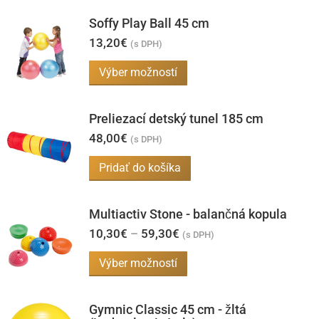
môžete
Soffy Play Ball 45 cm
vybrať
13,20
€
(s DPH)
na
Tento
Výber možností
stránke
produkt
produktu.
má
Preliezací detský tunel 185 cm
viacero
48,00
€
(s DPH)
variantov.
Pridať do košíka
Možnosti
si
môžete
Multiactiv Stone - balančná kopula
vybrať
Price
10,30
€
–
59,30
€
(s DPH)
range:
na
10,30€
Tento
Výber možností
through
stránke
produkt
59,30€
produktu.
má
Gymnic Classic 45 cm - žltá