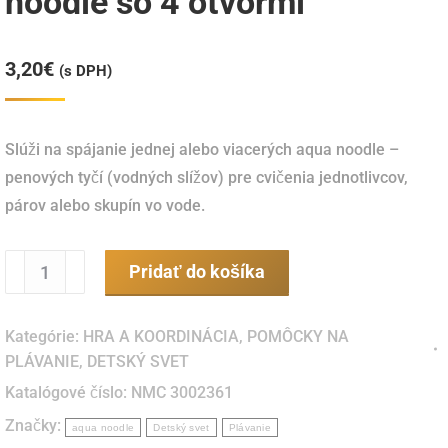
noodle so 4 otvormi
3,20
€
(s DPH)
Slúži na spájanie jednej alebo viacerých aqua noodle –
penových tyčí (vodných slížov) pre cvičenia jednotlivcov,
párov alebo skupín vo vode.
množstvo
Pridať do košíka
Konector
-
Kategórie:
HRA A KOORDINÁCIA
,
POMÔCKY NA
objímka
PLÁVANIE
,
DETSKÝ SVET
na
Katalógové číslo:
NMC 3002361
aqua
Značky:
noodle
aqua noodle
Detský svet
Plávanie