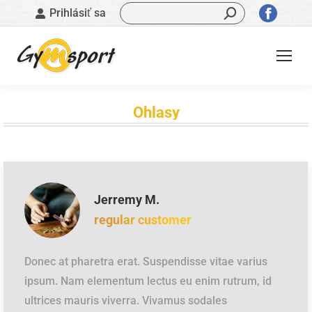
Vyhľadávanie:
Stránk
Prihlásiť sa
sa
otvorí
v
novom
okne
Ohlasy
Nachádzate sa tu:
Jerremy M.
regular customer
Donec at pharetra erat. Suspendisse vitae varius
ipsum. Nam elementum lectus eu enim rutrum, id
ultrices mauris viverra. Vivamus sodales