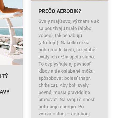
PREČO AEROBIK?
Svaly majú svoj význam a ak
sa používajú málo (alebo
vôbec), tak ochabujú
(atrofujú). Nakolko držia
pohromade kosti, tak slabé
svaly ich držia spolu slabo.
To ovplyvňuje aj pevnosť
kĺbov a tie oslabené môžu
ITÝ
spôsobovať bolesť (napr.
chrbtica). Aby boli svaly
RAVY
pevné, musia pravidelne
pracovať. Na svoju činnosť
potrebujú energiu. Pri
vytrvalostnej – aeróbnej