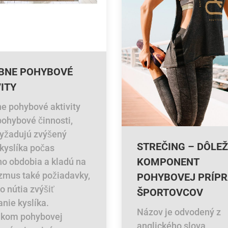
BNE POHYBOVÉ
ITY
e pohybové aktivity
pohybové činnosti,
vyžadujú zvýšený
STREČING – DÔLEŽ
 kyslíka počas
KOMPONENT
ho obdobia a kladú na
zmus také požiadavky,
POHYBOVEJ PRÍP
o nútia zvýšiť
ŠPORTOVCOV
anie kyslíka.
Názov je odvodený z
dkom pohybovej
anglického slova