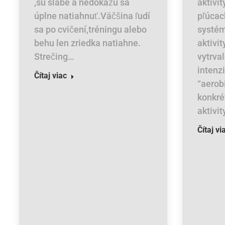
,sú slabé a nedokážu sa
aktivi
úplne natiahnuť.Väčšina ľudí
pľúcac
sa po cvičení,tréningu alebo
systém
behu len zriedka natiahne.
aktivit
Strečing…
vytrva
inte
Čítaj viac
“aerob
konkré
aktivit
Čítaj vi