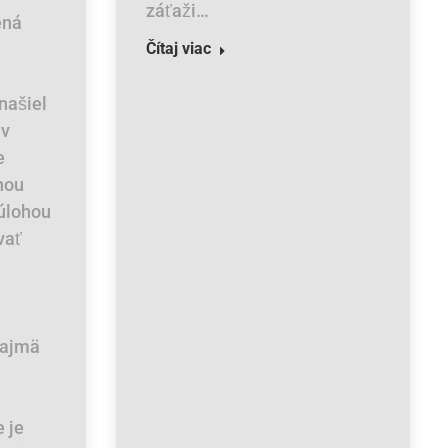
záťaži…
ená
Čítaj viac
 našiel
 v
e
enou
úlohou
vať
najmä
 je