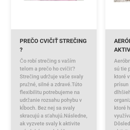
PREČO CVIČIŤ STREČING
AERÓ
?
AKTIV
Čo robí strečing s vaším
Aeróbn
telom a prečo ho cvičiť?
sú tie 
Strečing udržuje vaše svaly
ktoré 
pružné, silné a zdravé.Túto
prísun
flexibilitu potrebujeme na
dlhšie
udržanie rozsahu pohybu v
organi
kĺboch. Bez nej sa svaly
ktoré h
skracujú a sťahujú.Následne,
využív
ak vyzvete svaly k aktivite
Dôsle