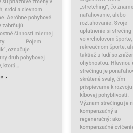
ty sú priaznivé zmeny v
„stretching“, čo znam
h, srdci a cievnom
naťahovanie, alebo
e. Aeróbne pohybové
rozťahovanie. Svoje
y zahrňujú
uplatnenie si strečing
lostné činnosti miernej
vo vrcholovom športe,
nzity. Pojem
rekreačnom športe, al
ik”, označuje
taktiež u ľudí so zníž
tny druh pohybovej
ohybnosťou. Hlavnou 
y, ktorá…
strečingu je ponaťaho
ac
skrátené svaly, čím
prispievame k rozvoju
kĺbovej pohyblivosti.
Význam strečingu je 
kompenzačný a
regeneračný: ako
kompenzačné cvičenie