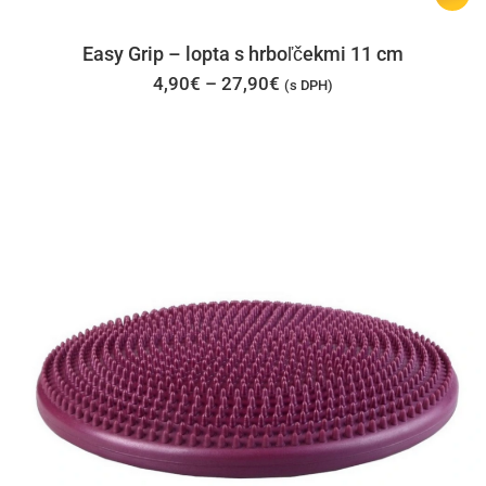
produk
má
Easy Grip – lopta s hrboľčekmi 11 cm
viacer
Price
4,90
€
–
27,90
€
(s DPH)
range:
varian
4,90€
through
Možno
27,90€
si
môžet
vybrať
na
stránk
produk