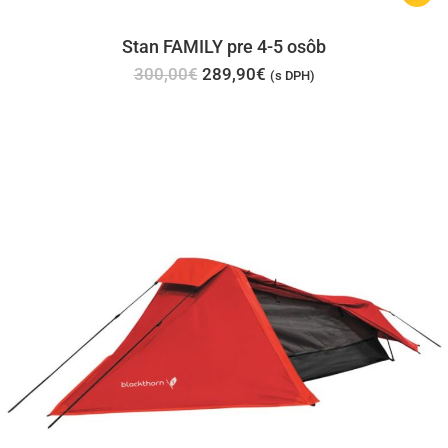
Stan FAMILY pre 4-5 osôb
Pôvodná
Aktuálna
300,00
€
289,90
€
(s DPH)
cena
cena
bola:
je:
300,00€.
289,90€.