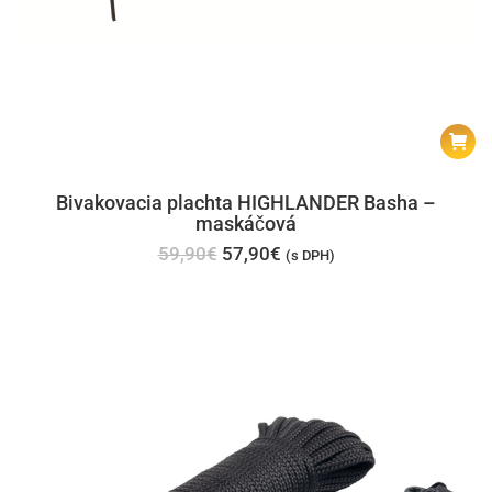
Bivakovacia plachta HIGHLANDER Basha –
maskáčová
Pôvodná
Aktuálna
59,90
€
57,90
€
(s DPH)
cena
cena
bola:
je:
59,90€.
57,90€.