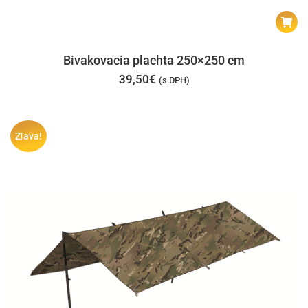
Bivakovacia plachta 250×250 cm
39,50
€
(s DPH)
Zľava!