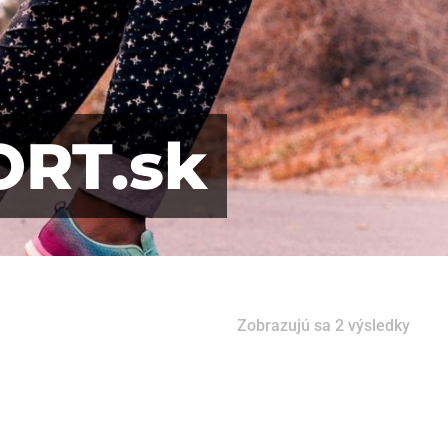
ORT.sk
Zobrazujú sa 2 výsledky