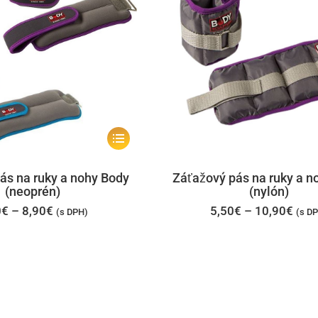
Tento
produkt
má
ás na ruky a nohy Body
Záťažový pás na ruky a n
(neoprén)
(nylón)
viacero
Price
Pric
0
€
–
8,90
€
5,50
€
–
10,90
€
(s DPH)
(s D
variantov.
range:
rang
7,50€
5,50
Možnosti
through
thro
si
8,90€
10,9
môžete
vybrať
na