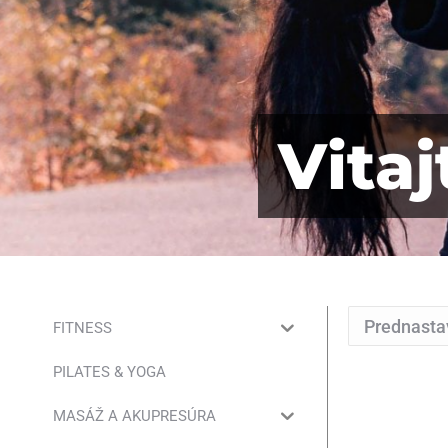
Vita
FITNESS
PILATES & YOGA
MASÁŽ A AKUPRESÚRA