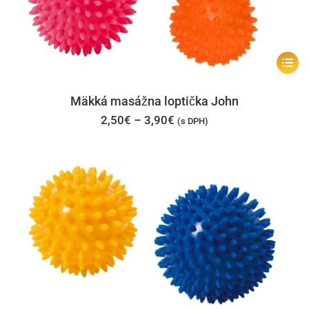
Tento
produk
má
Mäkká masážna loptička John
viacer
Price
2,50
€
–
3,90
€
(s DPH)
range:
varian
2,50€
through
Možno
3,90€
si
môžet
vybrať
na
stránk
produk