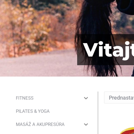
Vita
FITNESS
PILATES & YOGA
MASÁŽ A AKUPRESÚRA