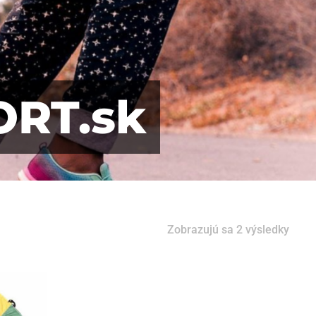
ORT.sk
Zobrazujú sa 2 výsledky