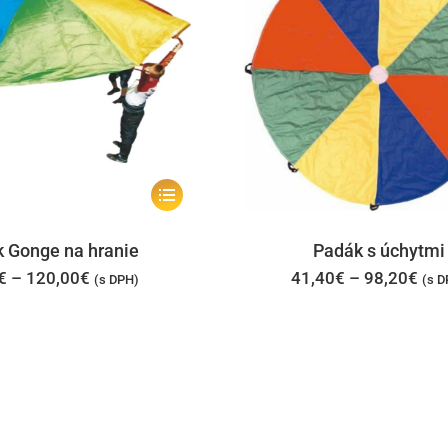
Tento
produkt
má
 Gonge na hranie
Padák s úchytmi
viacero
Price
Pri
€
–
120,00
€
41,40
€
–
98,20
€
(s DPH)
(s D
range:
ran
variantov.
26,50€
41,
through
thr
Možnosti
120,00€
98,
si
môžete
vybrať
na