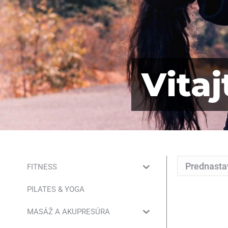
Vita
FITNESS
PILATES & YOGA
MASÁŽ A AKUPRESÚRA