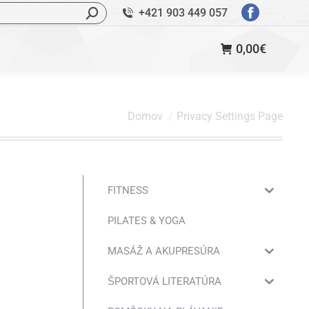
ľadávanie:
+421 903 449 057
StránkaFac
sa
0,00
€
otvorí
v
novom
okne
Nachádzate sa tu:
Domov
Privacy Settings Page
FITNESS
PILATES & YOGA
MASÁŽ A AKUPRESÚRA
ŠPORTOVÁ LITERATÚRA