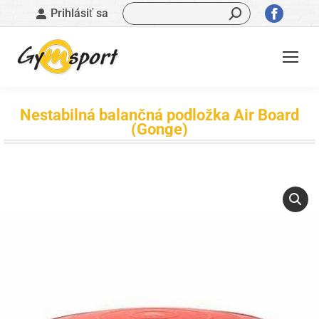
Vyhľadávanie:
Stránk
Prihlásiť sa
sa
otvorí
v
novom
okne
Nestabilná balančná podložka Air Board
(Gonge)
Nachádzate sa tu: