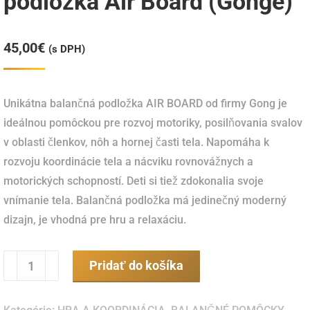
podložka Air Board (Gonge)
45,00
€
(s DPH)
Unikátna balančná podložka AIR BOARD od firmy Gong je
ideálnou pomôckou pre rozvoj motoriky, posilňovania svalov
v oblasti členkov, nôh a hornej časti tela. Napomáha k
rozvoju koordinácie tela a nácviku rovnovážnych a
motorických schopností. Deti si tiež zdokonalia svoje
vnímanie tela. Balančná podložka má jedinečný moderný
dizajn, je vhodná pre hru a relaxáciu.
množstvo
Pridať do košíka
Nestabilná
balančná