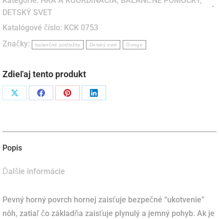
Kategórie:
HRA A KOORDINÁCIA
,
BALANČNÉ POMÔCKY
,
podložka
DETSKÝ SVET
Air
Katalógové číslo:
KCK 0753
Board
Značky:
(Gonge)
balančné podložky
Detský svet
Gonge
Zdieľaj tento produkt
Podiel
Podiel
Podiel
Podiel
naX
naFacebook
napinterest
naLinkedIn
Popis
Ďalšie informácie
Pevný horný povrch hornej zaisťuje bezpečné “ukotvenie”
nôh, zatiaľ čo základňa zaisťuje plynulý a jemný pohyb. Ak je