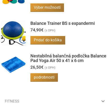
range:
variantov.
8,20€
Tento
Výber možností
Možnosti
through
produkt
31,60€
si
má
môžete
Balance Trainer BS s expandermi
viacero
vybrať
74,90
€
(s DPH)
variantov.
na
Pridať do košíka
Možnosti
stránke
si
produktu.
môžete
Nestabilná balančná podložka Balance
Pad Yoga Air 50 x 41 x 6 cm
vybrať
26,50
€
na
(s DPH)
stránke
podrobnosti
produktu.
FITNESS