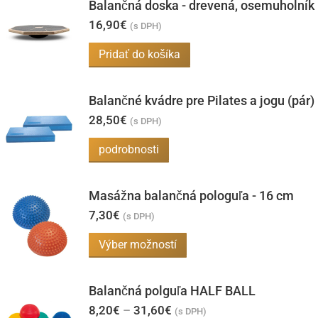
Balančná doska - drevená, osemuholník
16,90
€
(s DPH)
Pridať do košíka
Balančné kvádre pre Pilates a jogu (pár)
28,50
€
(s DPH)
podrobnosti
Masážna balančná pologuľa - 16 cm
7,30
€
(s DPH)
Tento
Výber možností
produkt
má
Balančná polguľa HALF BALL
viacero
Price
8,20
€
–
31,60
€
(s DPH)