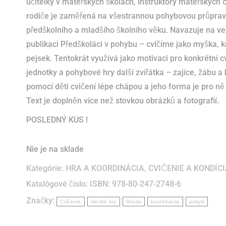
učitelky v mateřských školách, instruktory mateřských 
rodiče je zaměřená na všestrannou pohybovou průprav
předškolního a mladšího školního věku. Navazuje na v
publikaci Předškoláci v pohybu – cvičíme jako myška, 
pejsek. Tentokrát využívá jako motivaci pro konkrétní c
jednotky a pohybové hry další zvířátka – zajíce, žábu a 
pomocí děti cvičení lépe chápou a jeho forma je pro ně
Text je doplněn více než stovkou obrázků a fotografií.
POSLEDNÝ KUS !
Nie je na sklade
Kategórie:
HRA A KOORDINÁCIA
,
CVIČENIE A KONDÍC
Katalógové číslo:
ISBN: 978-80-247-2748-6
Značky:
Cvičenie
detské hry
Grada
koordinácia
pobyb