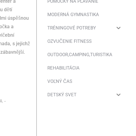
center a
POMÔCKY NA PLÁVANIE
u dětí
MODERNÁ GYMNASTIKA
elmi úspěšnou
kočka a
TRÉNINGOVÉ POTREBY
vičební
OZVUČENIE FITNESS
hada, s jejichž
 zábavnější.
OUTDOOR,CAMPING,TURISTIKA
REHABILITÁCIA
VOĽNÝ ČAS
DETSKÝ SVET
IA