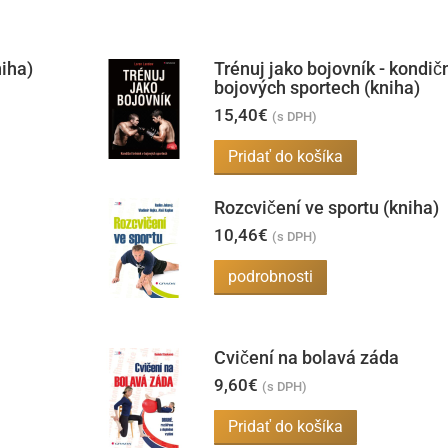
niha)
Trénuj jako bojovník - kondičn
bojových sportech (kniha)
15,40
€
(s DPH)
Pridať do košíka
Rozcvičení ve sportu (kniha)
10,46
€
(s DPH)
podrobnosti
Cvičení na bolavá záda
9,60
€
(s DPH)
Pridať do košíka