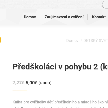
Vyh
Domov
Zaujímavosti o cvičení
Kontakt
)
Nachádzate sa tu:
Domov
DETSKÝ SVE
Předškoláci v pohybu 2 (k
Pôvodná
Aktuálna
7,27
€
5,00
€
(s DPH)
cena
cena
bola:
je:
Kniha pro cvičitelky dětí předškolního a mladšího školn
7,27€.
5,00€.