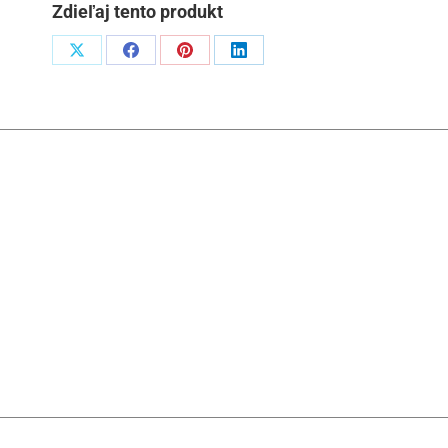
Zdieľaj tento produkt
Podiel
Podiel
Podiel
Podiel
naX
naFacebook
napinterest
naLinkedIn