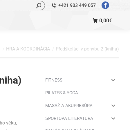
ľadávanie:
+421 903 449 057
StránkaFac
sa
0,00
€
otvorí
v
novom
okne
T
HRA A KOORDINÁCIA
Předškoláci v pohybu 2 (kniha)
niha)
FITNESS
PILATES & YOGA
MASÁŽ A AKUPRESÚRA
ŠPORTOVÁ LITERATÚRA
ího věku,