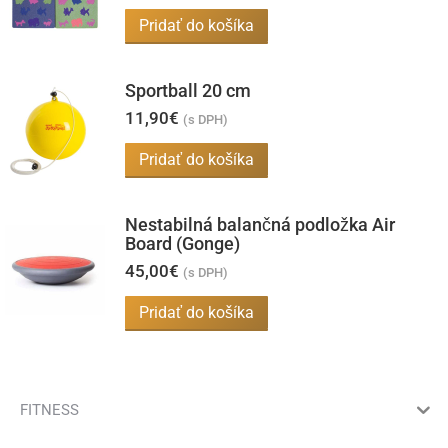
na
Pridať do košíka
Možnosti
stránke
si
produktu.
môžete
Sportball 20 cm
vybrať
11,90
€
(s DPH)
na
Pridať do košíka
stránke
produktu.
Nestabilná balančná podložka Air
Board (Gonge)
45,00
€
(s DPH)
Pridať do košíka
FITNESS