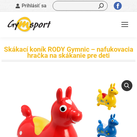
Vyhľadávanie:
Stránk
Prihlásiť sa
sa
otvorí
v
novom
okne
Skákací koník RODY Gymnic – nafukovacia
hračka na skákanie pre deti
Nachádzate sa tu: