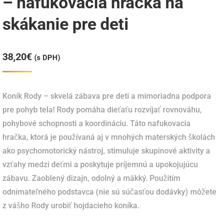
– nafukovacia hračka na
skákanie pre deti
38,20
€
(s DPH)
Koník Rody – skvelá zábava pre deti a mimoriadna podpora
pre pohyb tela! Rody pomáha dieťaťu rozvíjať rovnováhu,
pohybové schopnosti a koordináciu. Táto nafukovacia
hračka, ktorá je používaná aj v mnohých materských školách
ako psychomotorický nástroj, stimuluje skupinové aktivity a
vzťahy medzi deťmi a poskytuje príjemnú a upokojujúcu
zábavu. Zaoblený dizajn, odolný a mäkký. Použitím
odnímateľného podstavca (nie sú súčasťou dodávky) môžete
z vášho Rody urobiť hojdacieho koníka.