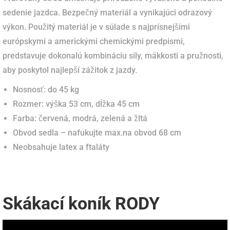
sedenie jazdca. Bezpečný materiál a vynikajúci odrazový
výkon. Použitý materiál je v súlade s najprísnejšími
európskymi a americkými chemickými predpismi,
predstavuje dokonalú kombináciu sily, mäkkosti a pružnosti,
aby poskytol najlepší zážitok z jazdy.
Nosnosť: do 45 kg
Rozmer: výška 53 cm, dĺžka 45 cm
Farba: červená, modrá, zelená a žltá
Obvod sedla – nafukujte max.na obvod 68 cm
Neobsahuje latex a ftaláty
Skákací koník RODY