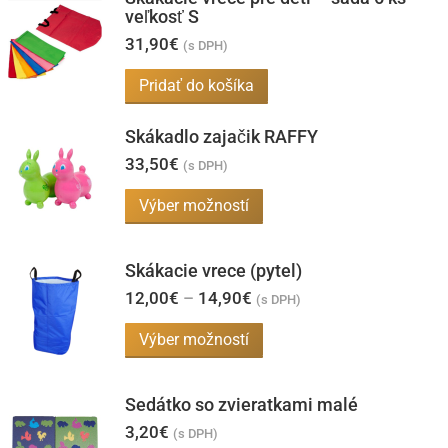
veľkosť S
31,90
€
(s DPH)
Pridať do košíka
Skákadlo zajačik RAFFY
33,50
€
(s DPH)
Tento
Výber možností
produkt
má
Skákacie vrece (pytel)
viacero
Price
12,00
€
–
14,90
€
(s DPH)
range:
variantov.
12,00€
Tento
Výber možností
Možnosti
through
produkt
14,90€
si
má
môžete
Sedátko so zvieratkami malé
viacero
vybrať
3,20
€
(s DPH)
variantov.