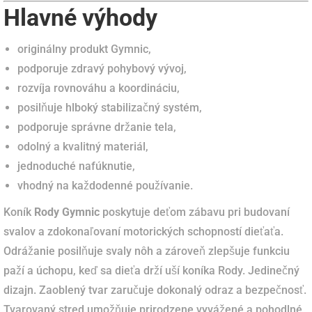
Hlavné výhody
originálny produkt Gymnic,
podporuje zdravý pohybový vývoj,
rozvíja rovnováhu a koordináciu,
posilňuje hlboký stabilizačný systém,
podporuje správne držanie tela,
odolný a kvalitný materiál,
jednoduché nafúknutie,
vhodný na každodenné používanie.
Koník
Rody Gymnic
poskytuje deťom zábavu pri budovaní
svalov a zdokonaľovaní motorických schopností dieťaťa.
Odrážanie posilňuje svaly nôh a zároveň zlepšuje funkciu
paží a úchopu, keď sa dieťa drží uší koníka Rody. Jedinečný
dizajn. Zaoblený tvar zaručuje dokonalý odraz a bezpečnosť.
Tvarovaný stred umožňuje prirodzene vyvážené a pohodlné