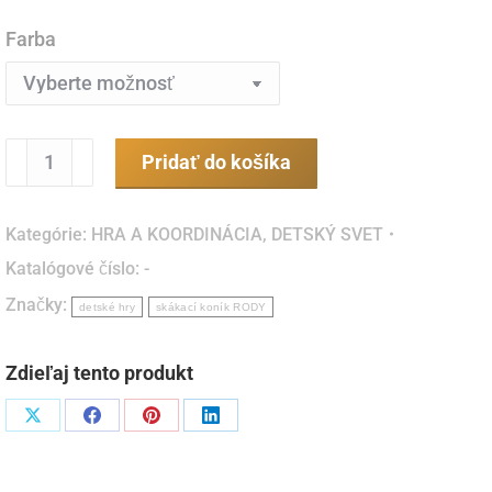
Farba
množstvo
Pridať do košíka
Skákací
koník
Kategórie:
HRA A KOORDINÁCIA
,
DETSKÝ SVET
RODY
Katalógové číslo:
-
Gymnic
Značky:
–
detské hry
skákací koník RODY
nafukovacia
hračka
Zdieľaj tento produkt
na
skákanie
Podiel
Podiel
Podiel
Podiel
pre
naX
naFacebook
napinterest
naLinkedIn
deti