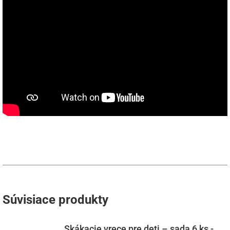
Súvisiace produkty
Skákacie vrece pre deti – sada 6 ks -