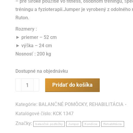
– pre široké použitie vo fitness, osobnom tréningu, šp
tréningu a fyzioterapii.Jumper je vyrobený z odolného 
Ruton.
Rozmery :
► priemer – 52 cm
► výška – 24 cm
Nosnosť : 200 kg
Dostupné na objednávku
množstvo
Pridať do košíka
Jumper®
Senior
Kategórie:
BALANČNÉ POMÔCKY
,
REHABILITÁCIA
Katalógové číslo:
KCK 1347
Značky:
balančné podložky
Jumper
Kondícia
Rehabilitácia