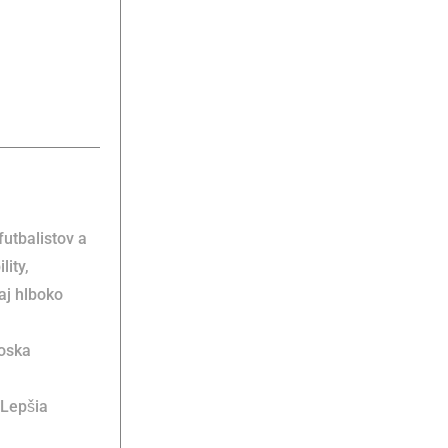
utbalistov a
lity,
aj hlboko
doska
 Lepšia