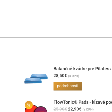
Balančné kvádre pre Pilates a
28,50
€
(s DPH)
podrobnosti
FlowTonic® Pads - kĺzavé po
Pôvodná
Aktuálna
25,90
€
22,90
€
(s DPH)