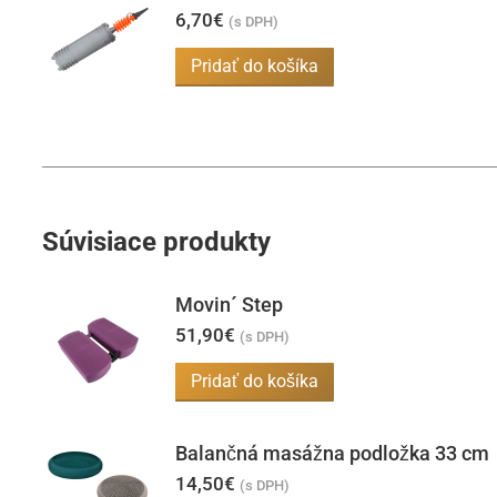
6,70
€
(s DPH)
Pridať do košíka
Súvisiace produkty
Movin´ Step
51,90
€
(s DPH)
Pridať do košíka
Balančná masážna podložka 33 cm
14,50
€
(s DPH)