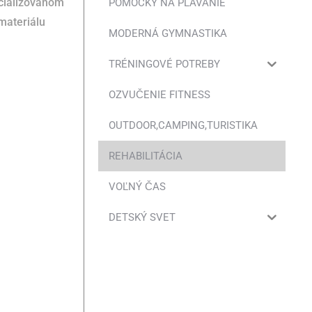
ecializovanom
POMÔCKY NA PLÁVANIE
materiálu
MODERNÁ GYMNASTIKA
TRÉNINGOVÉ POTREBY
OZVUČENIE FITNESS
OUTDOOR,CAMPING,TURISTIKA
REHABILITÁCIA
VOĽNÝ ČAS
DETSKÝ SVET