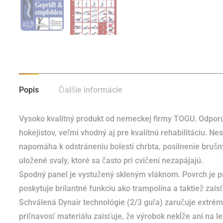
Popis
Ďalšie informácie
Vysoko kvalitný produkt od nemeckej firmy TOGU. Odporúč
hokejistov, veľmi vhodný aj pre kvalitnú rehabilitáciu. Nes
napomáha k odstráneniu bolestí chrbta, posilnenie brušný
uložené svaly, ktoré sa často pri cvičení nezapájajú.
Spodný panel je vystužený skleným vláknom. Povrch je 
poskytuje brilantné funkciu ako trampolína a taktiež zai
Schválená Dynair technológie (2/3 guľa) zaručuje extrémn
priľnavosť materiálu zaisťuje, že výrobok nekĺže ani na