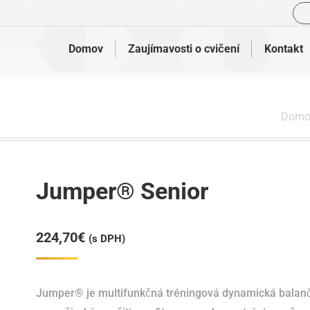
Vyh
Domov
Zaujímavosti o cvičení
Kontakt
Nachá
Domo
Jumper® Senior
224,70
€
(s DPH)
Jumper® je multifunkčná tréningová dynamická bala