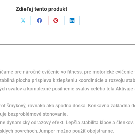
Zdieľaj tento produkt
Podiel
Podiel
Podiel
Podiel
naX
naFacebook
napinterest
naLinkedIn
ame pre náročné cvičenie vo fitness, pre motorické cvičenie f
tabilná plocha prispieva k zlepšeniu koordinácie a rozvoju stabi
ch svalov a komplexné posilnenie svalov celého tela.Aktivuje 
protišmykový, rovnako ako spodná doska. Konkávna základná 
sťuje bezproblémové stohovanie.
e dynamický odrazový efekt. Lepšia stabilita kĺbov a členkov.
 lesklých povrchoch.Jumper možno použiť obojstranne.