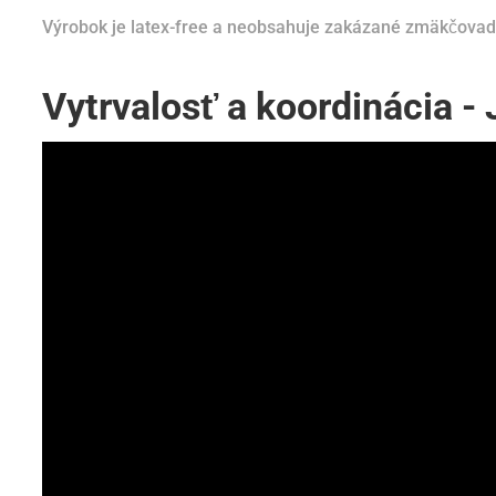
Výrobok je latex-free a neobsahuje zakázané zmäkčovad
Vytrvalosť a koordinácia