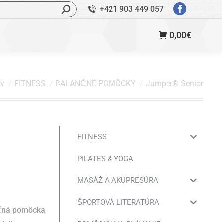
ľadávanie:
+421 903 449 057
StránkaFac
sa
0,00
€
otvorí
v
novom
okne
dzate sa tu:
v
FITNESS
BALANČNÉ POMÔCKY
Jumper® Senior
FITNESS
PILATES & YOGA
MASÁŽ A AKUPRESÚRA
ŠPORTOVÁ LITERATÚRA
nčná pomôcka