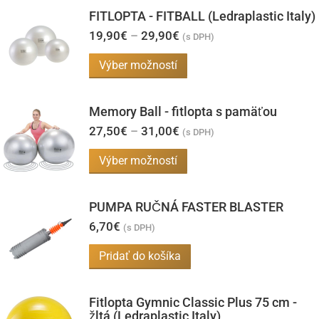
FITLOPTA - FITBALL (Ledraplastic Italy)
Price
19,90
€
–
29,90
€
(s DPH)
range:
19,90€
Tento
Výber možností
through
produkt
29,90€
má
Memory Ball - fitlopta s pamäťou
viacero
Price
27,50
€
–
31,00
€
(s DPH)
range:
variantov.
27,50€
Tento
Výber možností
Možnosti
through
produkt
31,00€
si
má
môžete
PUMPA RUČNÁ FASTER BLASTER
viacero
vybrať
6,70
€
(s DPH)
variantov.
na
Pridať do košíka
Možnosti
stránke
si
produktu.
môžete
Fitlopta Gymnic Classic Plus 75 cm -
žltá (Ledraplastic Italy)
vybrať