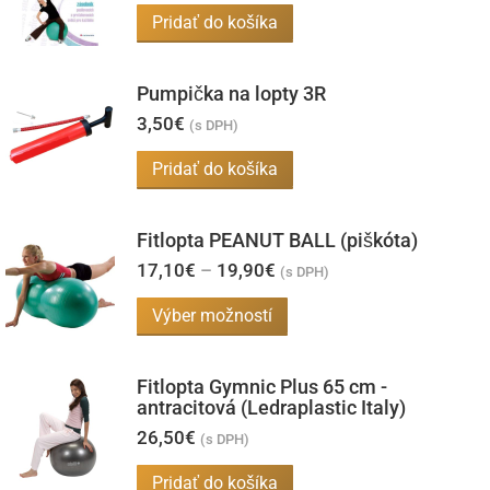
Pridať do košíka
Možnosti
si
môžete
Pumpička na lopty 3R
vybrať
3,50
€
(s DPH)
na
Pridať do košíka
stránke
produktu.
Fitlopta PEANUT BALL (piškóta)
Price
17,10
€
–
19,90
€
(s DPH)
range:
17,10€
Tento
Výber možností
through
produkt
19,90€
má
Fitlopta Gymnic Plus 65 cm -
viacero
antracitová (Ledraplastic Italy)
variantov.
26,50
€
(s DPH)
Možnosti
Pridať do košíka