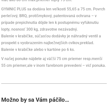
GYMNIC PLUS sa dodáva len veľkosti 55,65 a 75 cm. Povrch
perleťový, BRQ, protišmykový, patentovaná ochrana – v
prípade prepichnutia dôjde len k postupnému vyfúknutiu
lopty, nosnosť 300 kg, zdravotne nezávadný.
Balenie v krabičke, súčasťou dodávky je náhradný ventil a
prospekt s vyobrazením najbežnejších cvikov,preklad.
Balenie v krabičke alebo v kartóne po 6 ks.
V našej ponuke nájdete aj väčší 75 cm priemer resp.menší
55 cm priemer,ale v inom farebnom prevedení – viď ponuka.
Možno by sa Vám páčilo…