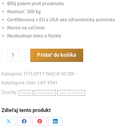
BRQ patent proti prasknutiu
Nosnosť: 300 kg
Certifikovaná v EU a USA ako zdravotnícka pomôcka
Návod na cvičenie
Neobsahuje latex a ftaláty
množstvo
Pridať do košíka
Fitlopta
Gymnic
Kategória:
FITLOPTY NAD Ø 50 CM
Plus
Katalógové číslo:
LAY 9541
75
Značky:
cm
Fitlopta
Ledraplastic
lopta na cvičenie
-
zelená
Zdieľaj tento produkt
(Ledraplastic
Italy)
Podiel
Podiel
Podiel
Podiel