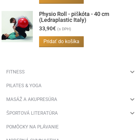
si
môžete
Physio Roll - piškóta - 40 cm
vybrať
(Ledraplastic Italy)
na
33,90
€
(s DPH)
stránke
Pridať do košíka
produktu.
FITNESS
PILATES & YOGA
MASÁŽ A AKUPRESÚRA
ŠPORTOVÁ LITERATÚRA
POMÔCKY NA PLÁVANIE