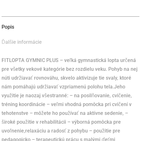
naX
naFacebook
napinterest
naLinkedIn
Popis
Ďalšie informácie
FITLOPTA GYMNIC PLUS – veľká gymnastická lopta určená
pre všetky vekové kategórie bez rozdielu veku. Pohyb na nej
núti udržiavať rovnováhu, skvelo aktivizuje tie svaly, ktoré
nám pomáhajú udržiavať vzpriamenú polohu tela.Jeho
využitie je naozaj všestranné: – na posilňovanie, cvičenie,
tréning koordinácie – veľmi vhodná pomôcka pri cvičení v
tehotenstve – môžete ho používať na aktívne sedenie, –
široké použitie v rehabilitácii – výborná pomôcka pre
uvoľnenie,relaxáciu a radosť z pohybu – použitie pre
pedagogicko – terapeutickú prácu s malými ďeťmi