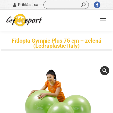
Vyhľadávanie:
Stránk
Prihlásiť sa
sa
otvorí
v
novom
okne
Fitlopta Gymnic Plus 75 cm – zelená
(Ledraplastic Italy)
Nachádzate sa tu: