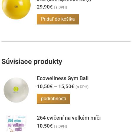
29,90
€
na
(s DPH)
stránke
Pridať do košíka
produktu.
Súvisiace produkty
Ecowellness Gym Ball
Price
10,50
€
–
15,50
€
(s DPH)
range:
10,50€
Tento
podrobnosti
through
produkt
15,50€
má
264 cvičení na velkém míči
viacero
10,50
€
(s DPH)
variantov.