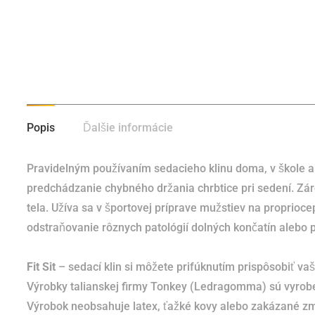
Popis
Ďalšie informácie
Pravidelným používaním sedacieho klinu doma, v škole ak
predchádzanie chybného držania chrbtice pri sedení.
Zár
tela.
Užíva sa v športovej príprave mužstiev na propriocep
odstraňovanie rôznych patológií dolných končatín alebo pa
Fit Sit
– sedací klin si môžete prifúknutím prispôsobiť v
Výrobky talianskej firmy Tonkey (Ledragomma) sú vyrobe
Výrobok neobsahuje latex, ťažké kovy alebo zakázané z