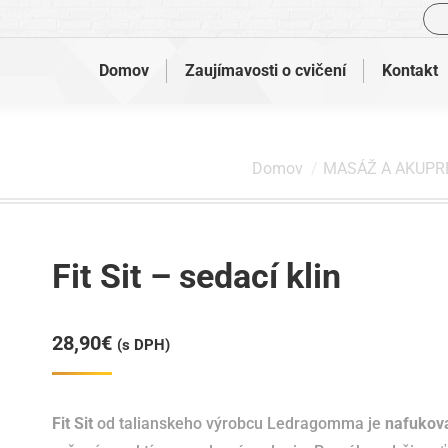
Vyh
Domov
Zaujímavosti o cvičení
Kontakt
Nachádzate sa tu:
Domov
MASÁŽ A AKUPR
Fit Sit – sedací klin
28,90
€
(s DPH)
Fit Sit
od talianskeho výrobcu Ledragomma je
nafukova