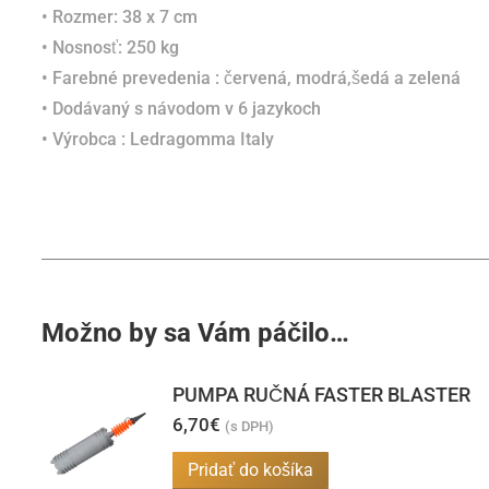
• Rozmer: 38 x 7 cm
• Nosnosť: 250 kg
• Farebné prevedenia : červená, modrá,šedá a zelená
• D
odávaný s návodom v 6 jazykoch
• Výrobca : Ledragomma Italy
Možno by sa Vám páčilo…
PUMPA RUČNÁ FASTER BLASTER
6,70
€
(s DPH)
Pridať do košíka