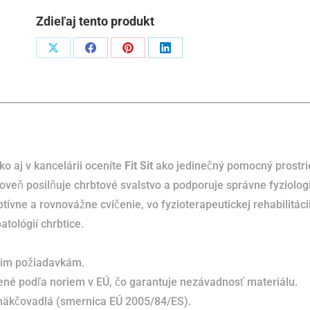
Zdieľaj tento produkt
Podiel
Podiel
Podiel
Podiel
naX
naFacebook
napinterest
naLinkedIn
o aj v kancelárii oceníte
Fit Sit
ako jedinečný pomocný prostri
oveň posilňuje chrbtové svalstvo a podporuje správne fyziolog
tívne a rovnovážne cvičenie, vo fyzioterapeutickej rehabilitáci
tológií chrbtice.
ašim požiadavkám.
né podľa noriem v EÚ, čo garantuje nezávadnosť materiálu.
mäkčovadlá (smernica EÚ 2005/84/ES).