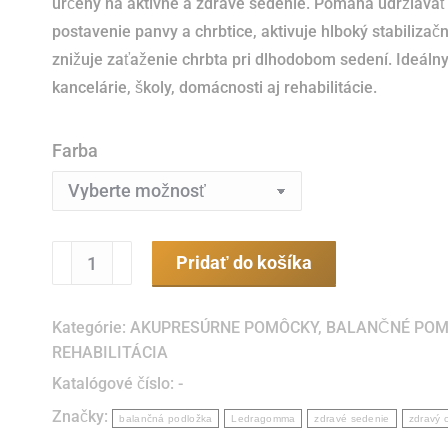
určený na aktívne a zdravé sedenie. Pomáha udržiavať
postavenie panvy a chrbtice, aktivuje hlboký stabilizač
znižuje zaťaženie chrbta pri dlhodobom sedení. Ideáln
kancelárie, školy, domácnosti aj rehabilitácie.
Farba
množstvo
Pridať do košíka
Fit
Sit
Kategórie:
AKUPRESÚRNE POMÔCKY
,
BALANČNÉ POM
-
REHABILITÁCIA
sedací
Katalógové číslo:
-
klin
Značky:
balančná podložka
Ledragomma
zdravé sedenie
zdravý 