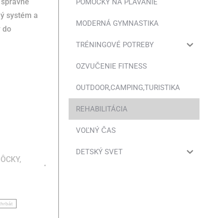
 správne
POMÔCKY NA PLÁVANIE
ný systém a
MODERNÁ GYMNASTIKA
y do
TRÉNINGOVÉ POTREBY
OZVUČENIE FITNESS
OUTDOOR,CAMPING,TURISTIKA
REHABILITÁCIA
VOĽNÝ ČAS
DETSKÝ SVET
ÔCKY
,
chrbát