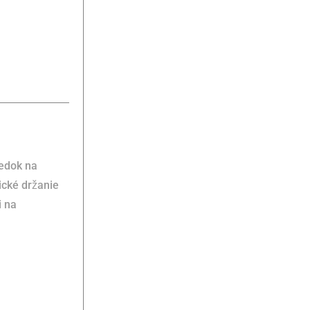
edok na
ické držanie
i na