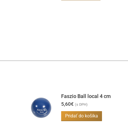
produkt
má
viacero
variantov.
Možnosti
si
môžete
vybrať
na
stránke
produktu.
Faszio Ball local 4 cm
5,60
€
(s DPH)
Pridať do košíka