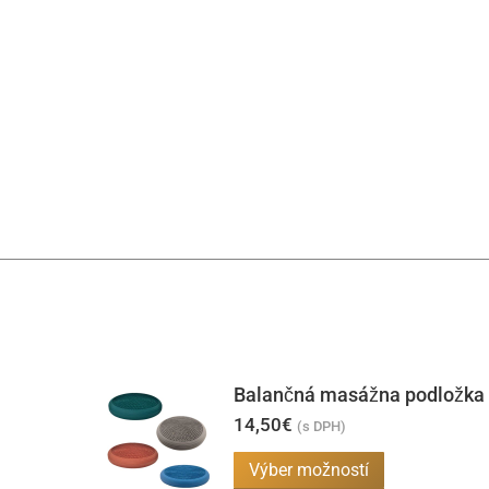
Balančná masážna podložka
14,50
€
(s DPH)
Tento
Výber možností