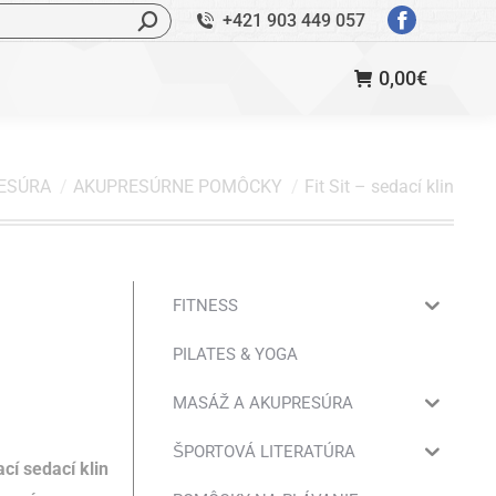
ľadávanie:
+421 903 449 057
StránkaFac
sa
0,00
€
otvorí
v
novom
okne
ESÚRA
AKUPRESÚRNE POMÔCKY
Fit Sit – sedací klin
FITNESS
PILATES & YOGA
MASÁŽ A AKUPRESÚRA
ŠPORTOVÁ LITERATÚRA
cí sedací klin