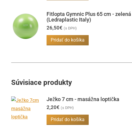
Fitlopta Gymnic Plus 65 cm - zelená
(Ledraplastic Italy)
26,50
€
(s DPH)
Pridať do košíka
Súvisiace produkty
Ježko 7 cm - masážna loptička
2,20
€
(s DPH)
Pridať do košíka