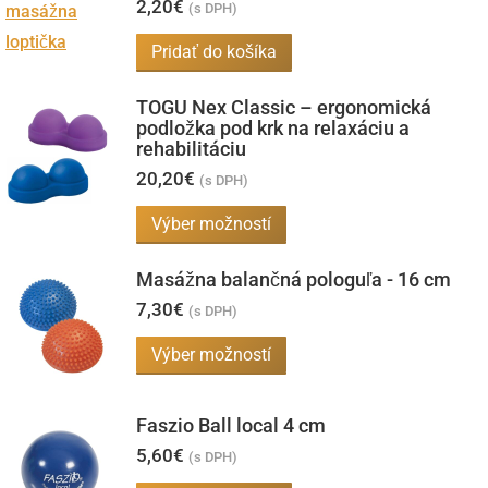
2,20
€
(s DPH)
Pridať do košíka
TOGU Nex Classic – ergonomická
podložka pod krk na relaxáciu a
rehabilitáciu
20,20
€
(s DPH)
Tento
Výber možností
produkt
Masážna balančná pologuľa - 16 cm
má
7,30
€
viacero
(s DPH)
variantov.
Tento
Výber možností
Možnosti
produkt
si
má
Faszio Ball local 4 cm
môžete
viacero
5,60
€
(s DPH)
vybrať
variantov.