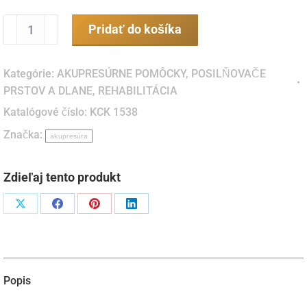
množstvo
Pridať do košíka
Posilňovač
prstov
Kategórie:
AKUPRESÚRNE POMÔCKY
,
POSILŇOVAČE
a
PRSTOV A DLANE
,
REHABILITÁCIA
predlaktia
Katalógové číslo:
KCK 1538
Squeeze
Značka:
Grip
akupresúra
(pár)
Zdieľaj tento produkt
Podiel
Podiel
Podiel
Podiel
naX
naFacebook
napinterest
naLinkedIn
Popis