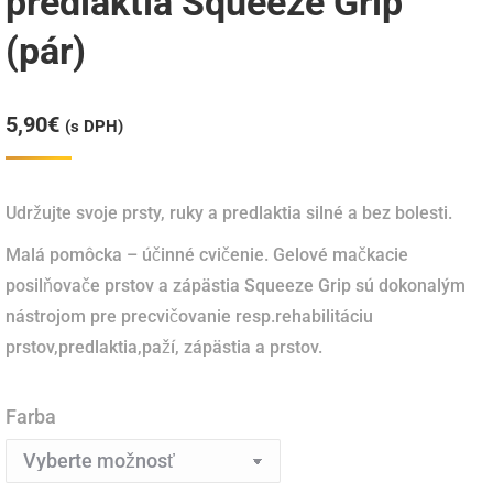
predlaktia Squeeze Grip
(pár)
5,90
€
(s DPH)
Udržujte svoje prsty, ruky a predlaktia silné a bez bolesti.
Malá pomôcka – účinné cvičenie. Gelové mačkacie
posilňovače prstov a zápästia Squeeze Grip sú dokonalým
nástrojom pre precvičovanie resp.rehabilitáciu
prstov,predlaktia,paží, zápästia a prstov.
Farba