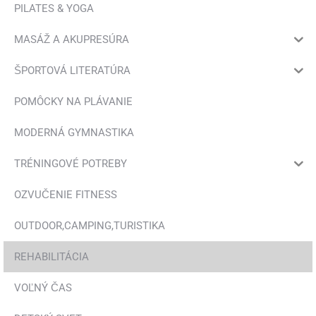
produktu.
PILATES & YOGA
MASÁŽ A AKUPRESÚRA
ŠPORTOVÁ LITERATÚRA
POMÔCKY NA PLÁVANIE
MODERNÁ GYMNASTIKA
TRÉNINGOVÉ POTREBY
OZVUČENIE FITNESS
OUTDOOR,CAMPING,TURISTIKA
REHABILITÁCIA
VOĽNÝ ČAS