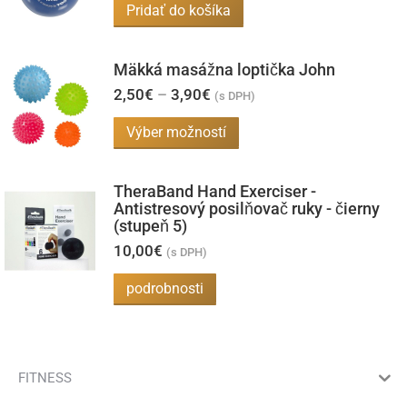
na
Pridať do košíka
Možnosti
stránke
si
produktu.
môžete
Mäkká masážna loptička John
vybrať
Price
2,50
€
–
3,90
€
(s DPH)
range:
na
2,50€
Tento
Výber možností
through
stránke
produkt
3,90€
produktu.
má
TheraBand Hand Exerciser -
viacero
Antistresový posilňovač ruky - čierny
(stupeň 5)
variantov.
10,00
€
(s DPH)
Možnosti
si
podrobnosti
môžete
vybrať
na
FITNESS
stránke