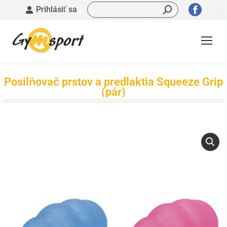
Vyhľadávanie:
Stránk
Prihlásiť sa
sa
otvorí
v
novom
okne
Posilňovač prstov a predlaktia Squeeze Grip
(pár)
Nachádzate sa tu: