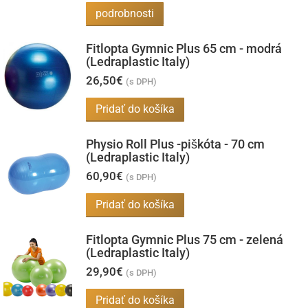
stránke
podrobnosti
produktu.
Fitlopta Gymnic Plus 65 cm - modrá
(Ledraplastic Italy)
26,50
€
(s DPH)
Pridať do košíka
Physio Roll Plus -piškóta - 70 cm
(Ledraplastic Italy)
60,90
€
(s DPH)
Pridať do košíka
Fitlopta Gymnic Plus 75 cm - zelená
(Ledraplastic Italy)
29,90
€
(s DPH)
Pridať do košíka