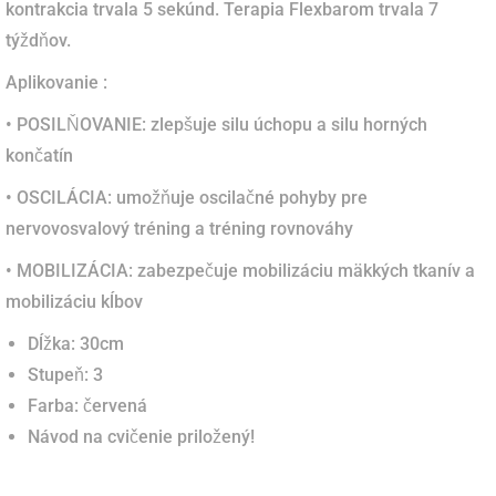
kontrakcia trvala 5 sekúnd. Terapia Flexbarom trvala 7
týždňov.
Aplikovanie :
• POSILŇOVANIE: zlepšuje silu úchopu a silu horných
končatín
• OSCILÁCIA: umožňuje oscilačné pohyby pre
nervovosvalový tréning a tréning rovnováhy
• MOBILIZÁCIA: zabezpečuje mobilizáciu mäkkých tkanív a
mobilizáciu kĺbov
Dĺžka: 30cm
Stupeň: 3
Farba: červená
Návod na cvičenie priložený!