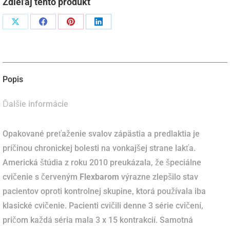
Zdieľaj tento produkt
Podiel
Podiel
Podiel
Podiel
naX
naFacebook
napinterest
naLinkedIn
Popis
Ďalšie informácie
Opakované preťaženie svalov zápästia a predlaktia je
príčinou chronickej bolesti na vonkajšej strane lakťa.
Americká štúdia z roku 2010 preukázala, že špeciálne
cvičenie s červeným
Flexbarom
výrazne zlepšilo stav
pacientov oproti kontrolnej skupine, ktorá používala iba
klasické cvičenie. Pacienti cvičili denne 3 série cvičení,
pričom každá séria mala 3 x 15 kontrakcií. Samotná