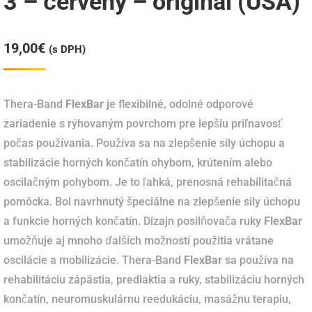
3 – červený – originál (USA)
19,00
€
(s DPH)
Thera-Band
FlexBar
je flexibilné, odolné odporové
zariadenie s rýhovaným povrchom pre lepšiu priľnavosť
počas používania. Používa sa na zlepšenie sily úchopu a
stabilizácie horných končatín ohybom, krútením alebo
oscilačným pohybom. Je to ľahká, prenosná rehabilitačná
pomôcka. Bol navrhnutý špeciálne na zlepšenie sily úchopu
a funkcie horných končatín. Dizajn posilňovača ruky
FlexBar
umožňuje aj mnoho ďalších možností použitia vrátane
oscilácie a mobilizácie. Thera-Band
FlexBar
sa používa na
rehabilitáciu zápästia, predlaktia a ruky, stabilizáciu horných
končatín, neuromuskulárnu reedukáciu, masážnu terapiu,