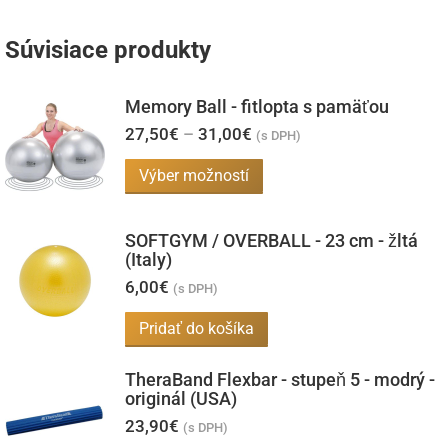
Súvisiace produkty
Memory Ball - fitlopta s pamäťou
Price
27,50
€
–
31,00
€
(s DPH)
range:
27,50€
Tento
Výber možností
through
produkt
31,00€
má
SOFTGYM / OVERBALL - 23 cm - žltá
viacero
(Italy)
variantov.
6,00
€
(s DPH)
Možnosti
Pridať do košíka
si
môžete
TheraBand Flexbar - stupeň 5 - modrý -
vybrať
originál (USA)
na
23,90
€
(s DPH)