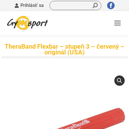
Vyhľadávanie:
Stránk
Prihlásiť sa
sa
otvorí
v
novom
okne
TheraBand Flexbar – stupeň 3 – červený –
originál (USA)
Nachádzate sa tu: