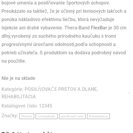
bojové umenia a posilňovanie športových úchopov.
Preukázalo sa taktiež, že je účinný pri tenisových lakťoch a
ponúka nákladovo efektívnu liečbu, ktorá nevyžaduje
injekcie ani drahé vybavenie. Thera-Band
FlexBar
je 30 cm
dlhý,vyrobený zo suchého prírodného kaučuku s tromi
progresívnymi úrovňami odolnosti,podľa schopností a
potrieb užívateľa. S produktom sa dodáva podrobný návod
na použitie.
Nie je na sklade
Kategórie:
POSILŇOVAČE PRSTOV A DLANE
,
REHABILITÁCIA
Katalógové číslo:
12345
Značky:
Flexbar
Ledraplastic
posilňovač ruky
Rehabilitácia