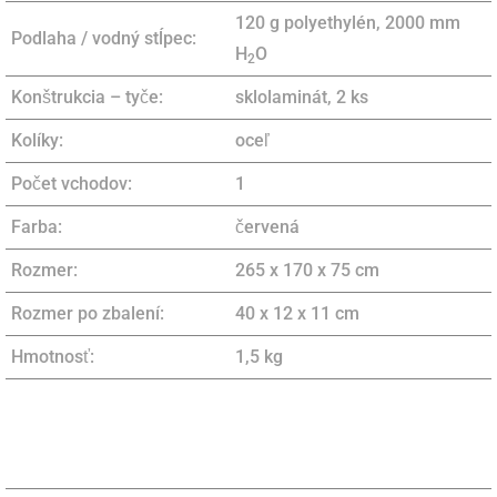
120 g polyethylén, 2000 mm
Podlaha / vodný stĺpec:
H
O
2
Konštrukcia – tyče:
sklolaminát, 2 ks
Kolíky:
oceľ
Počet vchodov:
1
Farba:
červená
Rozmer:
265 x 170 x 75 cm
Rozmer po zbalení:
40 x 12 x 11 cm
Hmotnosť:
1,5 kg