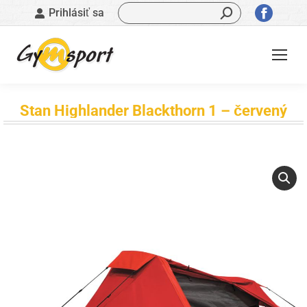
Vyhľadávanie:
Stránk
Prihlásiť sa
sa
otvorí
v
novom
okne
Stan Highlander Blackthorn 1 – červený
Nachádzate sa tu: