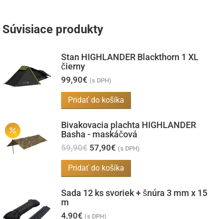
Súvisiace produkty
Stan HIGHLANDER Blackthorn 1 XL
čierny
99,90
€
(s DPH)
Pridať do košíka
Bivakovacia plachta HIGHLANDER
Basha - maskáčová
Pôvodná
Aktuálna
59,90
€
57,90
€
(s DPH)
cena
cena
bola:
je:
Pridať do košíka
59,90€.
57,90€.
Sada 12 ks svoriek + šnúra 3 mm x 15
m
4,90
€
(s DPH)