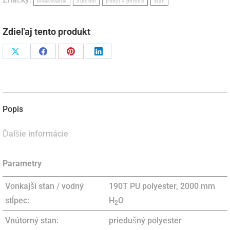
-
bivakovanie
outdoor
pobyt v prírode
stan
červený
Zdieľaj tento produkt
Podiel
Podiel
Podiel
Podiel
naX
naFacebook
napinterest
naLinkedIn
Popis
Ďalšie informácie
Parametry
Vonkajší stan / vodný
190T PU polyester, 2000 mm
stĺpec:
H
O
2
Vnútorný stan:
priedušný polyester