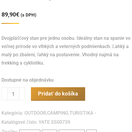
89,90
€
(s DPH)
Dvojplášťový stan pre jednu osobu.
Ideálny stan na spanie vo
voľnej prírode vo vlhkých a veterných podmienkach.
Ľahký a
malý po zbalení, ľahký na postavenie.
Vhodný najmä na
trekking a cyklistiku.
Dostupné na objednávku
množstvo
Pridať do košíka
Stan
Highlander
Kategória:
OUTDOOR,CAMPING,TURISTIKA
Blackthorn
Katalógové číslo:
YATE SS00739
1
Značky: