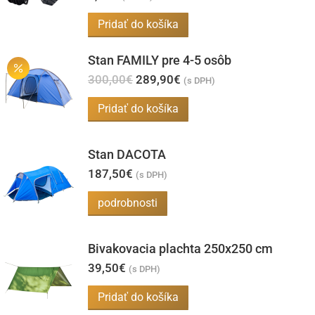
Pridať do košíka
Stan FAMILY pre 4-5 osôb
Pôvodná
Aktuálna
300,00
€
289,90
€
(s DPH)
cena
cena
bola:
je:
Pridať do košíka
300,00€.
289,90€.
Stan DACOTA
187,50
€
(s DPH)
podrobnosti
Bivakovacia plachta 250x250 cm
39,50
€
(s DPH)
Pridať do košíka