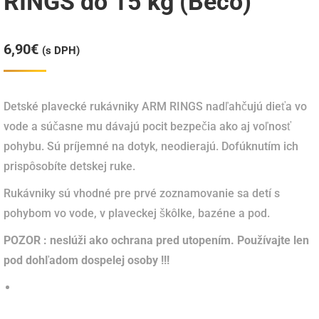
RINGS do 15 kg (Beco)
6,90
€
(s DPH)
Detské plavecké rukávniky ARM RINGS nadľahčujú dieťa vo
vode a súčasne mu dávajú pocit bezpečia ako aj voľnosť
pohybu. Sú príjemné na dotyk, neodierajú. Dofúknutím ich
prispôsobíte detskej ruke.
Rukávniky sú vhodné pre prvé zoznamovanie sa detí s
pohybom vo vode, v plaveckej škôlke, bazéne a pod.
POZOR : neslúži ako ochrana pred utopením. Používajte len
pod dohľadom dospelej osoby !!!