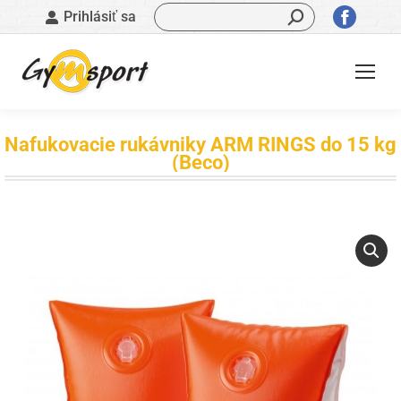
Vyhľadávanie:
Stránk
Prihlásiť sa
sa
otvorí
v
novom
okne
Nafukovacie rukávniky ARM RINGS do 15 kg
(Beco)
Nachádzate sa tu: