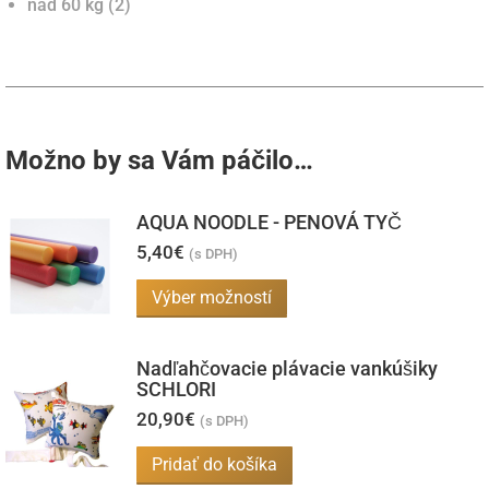
nad 60 kg (2)
Možno by sa Vám páčilo…
AQUA NOODLE - PENOVÁ TYČ
5,40
€
(s DPH)
Tento
Výber možností
produkt
má
Nadľahčovacie plávacie vankúšiky
viacero
SCHLORI
variantov.
20,90
€
(s DPH)
Možnosti
Pridať do košíka
si