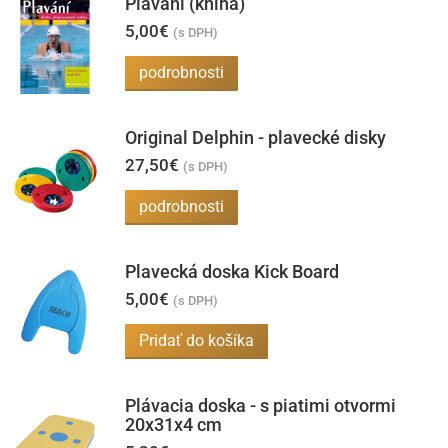
Plavání (kniha)
5,00
€
(s DPH)
podrobnosti
Original Delphin - plavecké disky
27,50
€
(s DPH)
podrobnosti
Plavecká doska Kick Board
5,00
€
(s DPH)
Pridať do košíka
Plávacia doska - s piatimi otvormi
20x31x4 cm