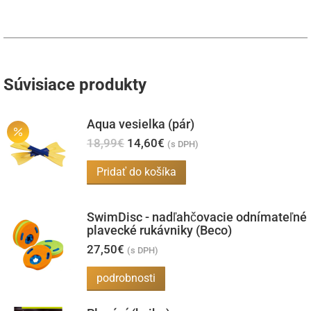
môžete
vybrať
na
stránke
Súvisiace produkty
produktu.
Aqua vesielka (pár)
Pôvodná
Aktuálna
18,99
€
14,60
€
(s DPH)
cena
cena
bola:
je:
Pridať do košíka
18,99€.
14,60€.
SwimDisc - nadľahčovacie odnímateľné
plavecké rukávniky (Beco)
27,50
€
(s DPH)
podrobnosti