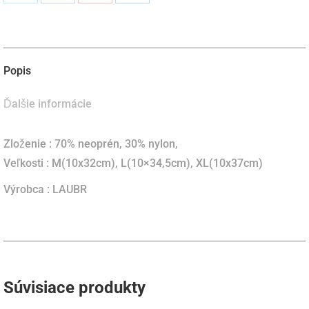
Podiel
Podiel
Podiel
Podiel
naX
naFacebook
napinterest
naLinkedIn
Popis
Ďalšie informácie
Zloženie : 70% neoprén, 30% nylon,
Veľkosti : M(10x32cm), L(10×34,5cm), XL(10x37cm)
Výrobca : LAUBR
Súvisiace produkty