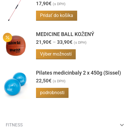
17,90
€
viacero
(s DPH)
variantov.
Pridať do košíka
Možnosti
si
MEDICINE BALL KOŽENÝ
môžete
Price
21,90
€
–
33,90
€
(s DPH)
vybrať
range:
21,90€
na
Tento
Výber možností
through
stránke
produkt
33,90€
produktu.
má
Pilates medicinbaly 2 x 450g (Sissel)
viacero
22,50
€
(s DPH)
variantov.
podrobnosti
Možnosti
si
môžete
vybrať
FITNESS
na