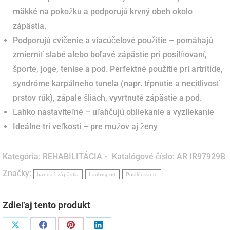
mäkké na pokožku a podporujú krvný obeh okolo
zápästia.
Podporujú cvičenie a viacúčelové použitie – pomáhajú
zmierniť slabé alebo boľavé zápästie pri posilňovaní,
športe, joge, tenise a pod. Perfektné použitie pri artritíde,
syndróme karpálneho tunela (napr. tŕpnutie a necitlivosť
prstov rúk), zápale šliach, vyvrtnuté zápästie
a pod.
Ľahko nastaviteľné – uľahčujú obliekanie a vyzliekanie
Ideálne tri veľkosti – pre mužov aj ženy
Kategória:
REHABILITÁCIA
Katalógové číslo:
AR IR97929B
Značky:
bandáž zápästia
Laubrsport
Posilňovanie
Zdieľaj tento produkt