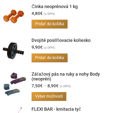
Činka neoprénová 1 kg
4,80
€
(s DPH)
Pridať do košíka
Dvojité posilňovacie koliesko
9,90
€
(s DPH)
Pridať do košíka
Záťažový pás na ruky a nohy Body
(neoprén)
Price
7,50
€
–
8,90
€
(s DPH)
range:
7,50€
Tento
Výber možností
through
produkt
8,90€
FLEXI BAR - kmitacia tyč
má