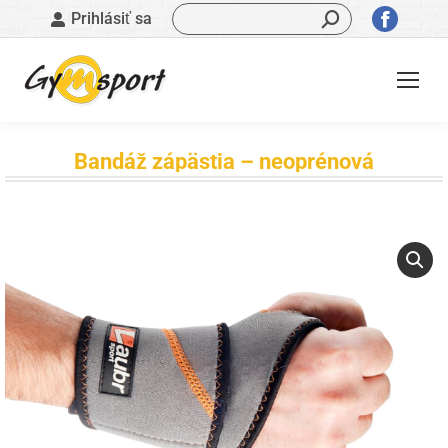
Vyhľadávanie:
Stránk
Prihlásiť sa
sa
otvorí
v
novom
okne
Bandáž zápästia – neoprénová
Nachádzate sa tu: