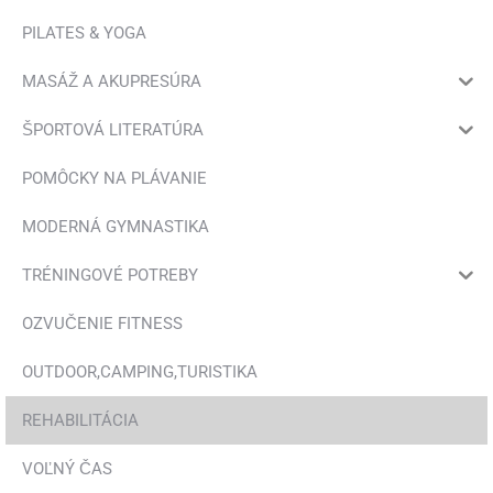
stránke
PILATES & YOGA
produktu.
MASÁŽ A AKUPRESÚRA
ŠPORTOVÁ LITERATÚRA
POMÔCKY NA PLÁVANIE
MODERNÁ GYMNASTIKA
TRÉNINGOVÉ POTREBY
OZVUČENIE FITNESS
OUTDOOR,CAMPING,TURISTIKA
REHABILITÁCIA
VOĽNÝ ČAS