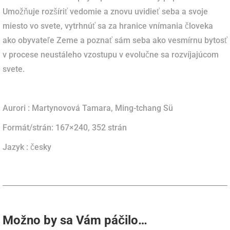
Umožňuje rozšíriť vedomie a znovu uvidieť seba a svoje
miesto vo svete, vytrhnúť sa za hranice vnímania človeka
ako obyvateľe Zeme a poznať sám seba ako vesmírnu bytosť
v procese neustáleho vzostupu v evolučne sa rozvíjajúcom
svete.
Aurori : Martynovová Tamara, Ming-tchang Sü
Formát/strán:
167×240, 352
strán
Jazyk : česky
Možno by sa Vám páčilo…