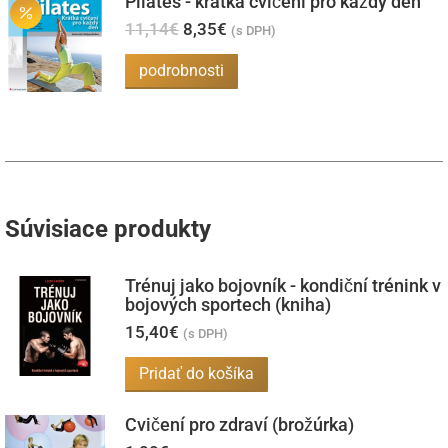
Pilates - krátká cvičení pro každý den
Pôvodná
Aktuálna
11,14
€
8,35
€
(s DPH)
cena
cena
bola:
je:
podrobnosti
11,14€.
8,35€.
Súvisiace produkty
Trénuj jako bojovník - kondiční trénink v
bojových sportech (kniha)
15,40
€
(s DPH)
Pridať do košíka
Cvičení pro zdraví (brožúrka)