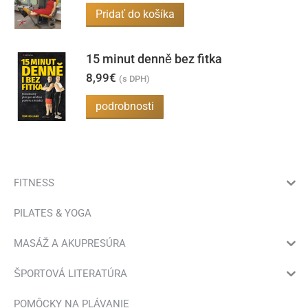
bola:
je:
Pridať do košíka
19,90€.
7,00€.
15 minut denně bez fitka
8,99
€
(s DPH)
podrobnosti
FITNESS
PILATES & YOGA
MASÁŽ A AKUPRESÚRA
ŠPORTOVÁ LITERATÚRA
POMÔCKY NA PLÁVANIE