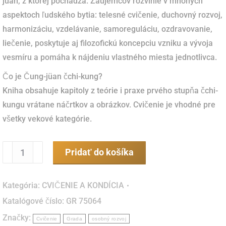
jüan, z ktorej pochádza. Záujemcov rozvinie v mnohých
aspektoch ľudského bytia: telesné cvičenie, duchovný rozvoj,
harmonizáciu, vzdelávanie, samoreguláciu, ozdravovanie,
liečenie, poskytuje aj filozofickú koncepciu vzniku a vývoja
vesmíru a pomáha k nájdeniu vlastného miesta jednotlivca.
Čo je Čung-jüan čchi-kung?
Kniha obsahuje kapitoly z teórie i praxe prvého stupňa čchi-
kungu vrátane náčrtkov a obrázkov. Cvičenie je vhodné pre
všetky vekové kategórie.
množstvo
Pridať do košíka
Čung-
jüan
Kategória:
CVIČENIE A KONDÍCIA
čchi-
Katalógové číslo:
GR 75064
kung
Značky:
(kniha)
Cvičenie
Grada
osobný rozvoj