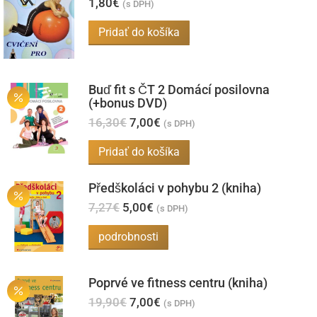
1,80
€
(s DPH)
Pridať do košíka
Buď fit s ČT 2 Domácí posilovna
(+bonus DVD)
Pôvodná
Aktuálna
16,30
€
7,00
€
(s DPH)
cena
cena
bola:
je:
Pridať do košíka
16,30€.
7,00€.
Předškoláci v pohybu 2 (kniha)
Pôvodná
Aktuálna
7,27
€
5,00
€
(s DPH)
cena
cena
bola:
je:
podrobnosti
7,27€.
5,00€.
Poprvé ve fitness centru (kniha)
Pôvodná
Aktuálna
19,90
€
7,00
€
(s DPH)
cena
cena