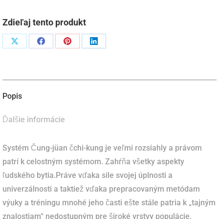
Zdieľaj tento produkt
Podiel
Podiel
Podiel
Podiel
naX
naFacebook
napinterest
naLinkedIn
Popis
Ďalšie informácie
Systém Čung-jüan čchi-kung je veľmi rozsiahly a právom
patrí k celostným systémom. Zahŕňa všetky aspekty
ľudského bytia.Práve vďaka sile svojej úplnosti a
univerzálnosti a taktiež vďaka prepracovaným metódam
výuky a tréningu mnohé jeho časti ešte stále patria k „tajným
znalostiam“ nedostupným pre široké vrstvy populácie.