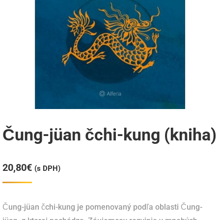
Čung-jüan čchi-kung (kniha)
20,80
€
(s DPH)
Čung-jüan čchi-kung je pomenovaný podľa oblasti Čung-