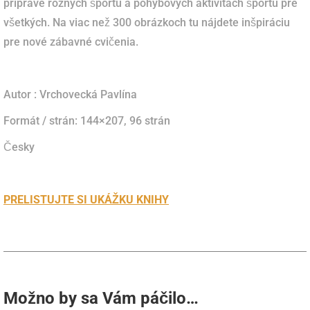
príprave rôznych športu a pohybových aktivitách športu pre
všetkých. Na viac než 300 obrázkoch tu nájdete inšpiráciu
pre nové zábavné cvičenia.
Autor : Vrchovecká Pavlína
Formát / strán:
144×207, 96
strán
Česky
PRELISTUJTE SI UKÁŽKU KNIHY
Možno by sa Vám páčilo…