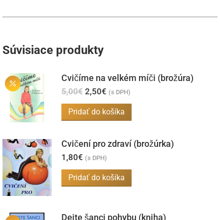
Súvisiace produkty
Cvičíme na velkém míči (brožúra)
Pôvodná
Aktuálna
5,00
€
2,50
€
(s DPH)
cena
cena
bola:
je:
Pridať do košíka
5,00€.
2,50€.
Cvičení pro zdraví (brožúrka)
1,80
€
(s DPH)
Pridať do košíka
Dejte šanci pohybu (kniha)