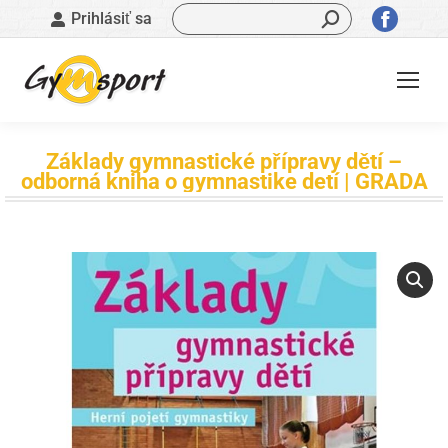
Vyhľadávanie:
Stránk
Prihlásiť sa
sa
otvorí
v
novom
okne
Základy gymnastické přípravy dětí –
odborná kniha o gymnastike detí | GRADA
Nachádzate sa tu: