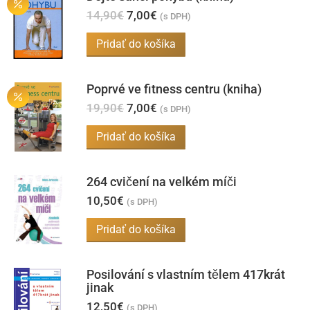
Pôvodná
Aktuálna
14,90
€
7,00
€
(s DPH)
cena
cena
bola:
je:
Pridať do košíka
14,90€.
7,00€.
Poprvé ve fitness centru (kniha)
Pôvodná
Aktuálna
19,90
€
7,00
€
(s DPH)
cena
cena
bola:
je:
Pridať do košíka
19,90€.
7,00€.
264 cvičení na velkém míči
10,50
€
(s DPH)
Pridať do košíka
Posilování s vlastním tělem 417krát
jinak
12,50
€
(s DPH)