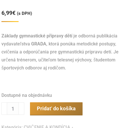
6,99
€
(s DPH)
Základy gymnastické přípravy dětí
je odborná publikácia
vydavateľstva
GRADA
, ktorá ponúka metodické postupy,
cvičenia a odporúčania pre gymnastickú prípravu detí. Je
určená trénerom, učiteľom telesnej výchovy, študentom
športových odborov aj rodičom.
Dostupné na objednávku
množstvo
Pridať do košíka
Základy
gymnastické
Kategória:
CVIČENIE A KONDÍCIA