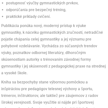
postupnosť výučby gymnastických prvkov,
odporúčania pre bezpečný tréning,
praktické príklady cvičení.
Publikácia ponúka nový, moderný prístup k výuke
gymnastiky, k nácviku gymnastických zručností, netradičné
pojatie chápania celej gymnastiky a jej významu pre
pohybové vzdelávanie. Vychádza zo súčasných trendov
výuky, poznatkov odbornej literatúry, dlhoročným
skúsenostiam autorky s trénovaním závodnej formy
gymnastiky i jej skúsenosti z pedagogickej praxe na strednej
a vysoké škole.
Kniha sa bezpochyby stane výbornou pomôckou a
inšpiráciou pre pedagógov telesnej výchovy a športu,
trénerov, inštruktorov, ale taktiež pre záujemcov z radov
širokej verejnosti. Svoje využitie si nájde pri športovej