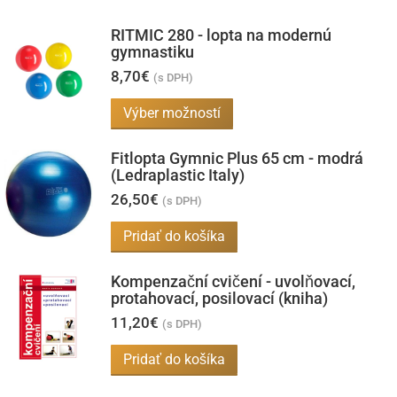
RITMIC 280 - lopta na modernú
gymnastiku
8,70
€
(s DPH)
Tento
Výber možností
produkt
Fitlopta Gymnic Plus 65 cm - modrá
má
(Ledraplastic Italy)
viacero
26,50
€
(s DPH)
variantov.
Možnosti
Pridať do košíka
si
Kompenzační cvičení - uvolňovací,
môžete
protahovací, posilovací (kniha)
vybrať
11,20
€
(s DPH)
na
stránke
Pridať do košíka
produktu.