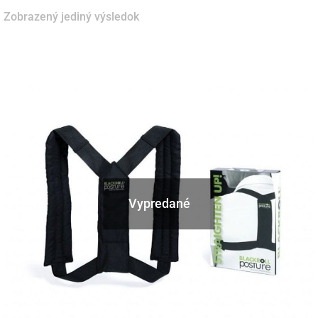
Zobrazený jediný výsledok
Vypredané