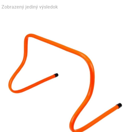
Zobrazený jediný výsledok