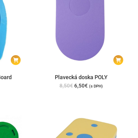
Board
Plavecká doska POLY
Pôvodná
Aktuálna
8,50
€
6,50
€
(s DPH)
cena
cena
bola:
je:
8,50€.
6,50€.