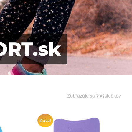
ORT.sk
Zobrazuje sa 7 výsledkov
Zľava!