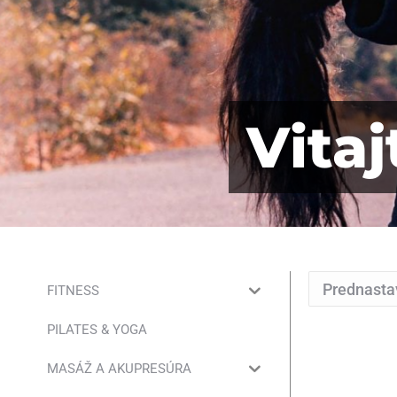
Vita
FITNESS
PILATES & YOGA
MASÁŽ A AKUPRESÚRA