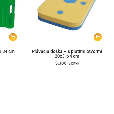
x 34 cm
Plávacia doska – s piatimi otvormi
20x31x4 cm
5,30
€
(s DPH)