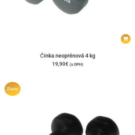
Činka neoprénová 4 kg
19,90
€
(s DPH)
Zľava!