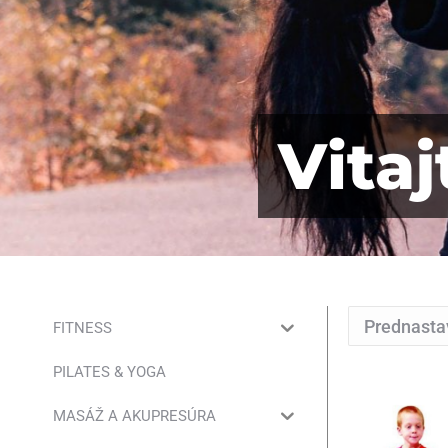
Vita
FITNESS
PILATES & YOGA
MASÁŽ A AKUPRESÚRA