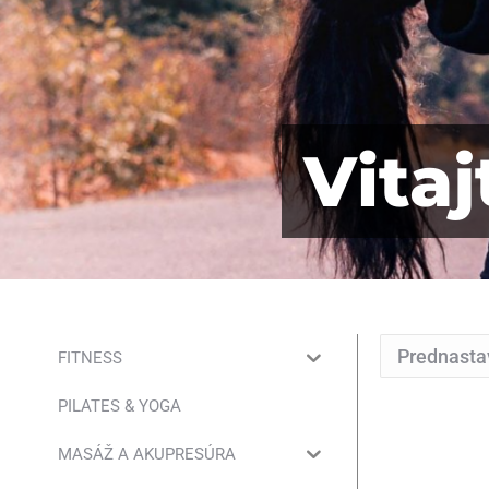
Vita
FITNESS
PILATES & YOGA
MASÁŽ A AKUPRESÚRA