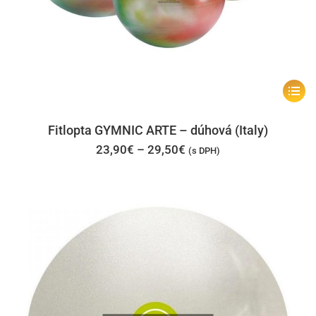
Tento
produk
má
Fitlopta GYMNIC ARTE – dúhová (Italy)
viacer
Price
23,90
€
–
29,50
€
(s DPH)
range:
varian
23,90€
through
Možno
29,50€
si
môžet
vybrať
na
stránk
produk