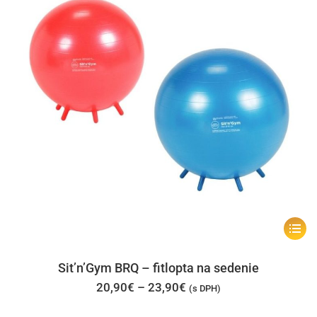
na
stránk
produk
Tento
produk
má
Sit’n’Gym BRQ – fitlopta na sedenie
viacer
Price
20,90
€
–
23,90
€
(s DPH)
range:
varian
20,90€