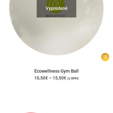
Vypredané
Tento
produk
má
Ecowellness Gym Ball
viacer
Price
10,50
€
–
15,50
€
(s DPH)
range:
varian
10,50€
through
Možno
15,50€
si
môžet
vybrať