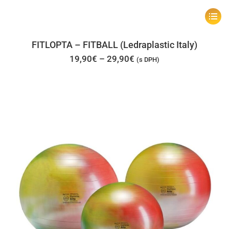
Tento
produk
má
FITLOPTA – FITBALL (Ledraplastic Italy)
viacer
Price
19,90
€
–
29,90
€
(s DPH)
range:
varian
19,90€
through
Možno
29,90€
si
môžet
vybrať
na
stránk
produk