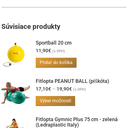
Súvisiace produkty
Sportball 20 cm
11,90
€
(s DPH)
Pridať do košíka
Fitlopta PEANUT BALL (piškóta)
Price
17,10
€
–
19,90
€
(s DPH)
range:
17,10€
Tento
Výber možností
through
produkt
19,90€
má
Fitlopta Gymnic Plus 75 cm - zelená
viacero
(Ledraplastic Italy)