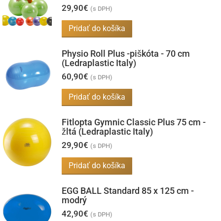
variantov.
29,90
€
(s DPH)
Možnosti
Pridať do košíka
si
môžete
Physio Roll Plus -piškóta - 70 cm
vybrať
(Ledraplastic Italy)
na
60,90
€
(s DPH)
stránke
Pridať do košíka
produktu.
Fitlopta Gymnic Classic Plus 75 cm -
žltá (Ledraplastic Italy)
29,90
€
(s DPH)
Pridať do košíka
EGG BALL Standard 85 x 125 cm -
modrý
42,90
€
(s DPH)