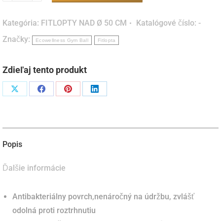
Gym
Kategória:
FITLOPTY NAD Ø 50 CM
Katalógové číslo:
-
Ball
Značky:
Ecowellness Gym Ball
Fitlopta
Zdieľaj tento produkt
Podiel
Podiel
Podiel
Podiel
naX
naFacebook
napinterest
naLinkedIn
Popis
Ďalšie informácie
Antibakteriálny povrch,nenáročný na údržbu, zvlášť
odolná proti roztrhnutiu