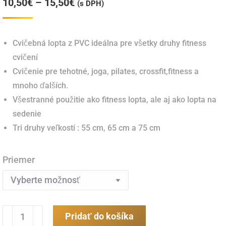
Price
10,50
€
–
15,50
€
(s DPH)
range:
10,50€
Cvičebná lopta z PVC ideálna pre všetky druhy fitness
through
cvičení
15,50€
Cvičenie pre tehotné, joga, pilates, crossfit,fitness a
mnoho ďalších.
Všestranné použitie ako fitness lopta, ale aj ako lopta na
sedenie
Tri druhy veľkostí : 55 cm, 65 cm a 75 cm
Priemer
množstvo
Pridať do košíka
Ecowellness