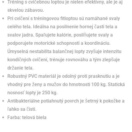
Tréning s cvičebnou loptou je nielen efektívny, ale je aj
skvelou zábavou.
Pri cvičení s tréningovou fitloptou sú namáhané svaly
celého tela. Ideálna na posilnenie hornej časti tela a
svalov jadra. Spaľujete kalórie, posilňujete svaly a
podporujete motorické schopnosti a koordináciu.
Úmyselná nestabilita balančnej lopty zvyšuje intenzitu
kondičných cvičení, trénuje rovnováhu a tým zlepšuje
držanie tela.
Robustný PVC materiál je odolný proti prasknutiu a je
vhodný pre ženy a mužov do hmotnosti 100 kg. Statická
nosnosť lopty je 250 kg.
Antibakteriálne potiahnutý povrch je šetrný k pokožke a
ľahko sa čistí.
Farba: telová biela