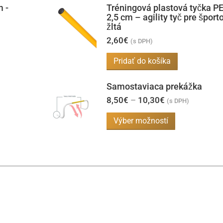
m -
Tréningová plastová tyčka P
2,5 cm – agility tyč pre šport
žltá
2,60
€
(s DPH)
Pridať do košíka
Samostaviaca prekážka
Price
8,50
€
–
10,30
€
(s DPH)
range:
8,50€
Tento
Výber možností
through
produkt
10,30€
má
viacero
variantov.
Možnosti
si
môžete