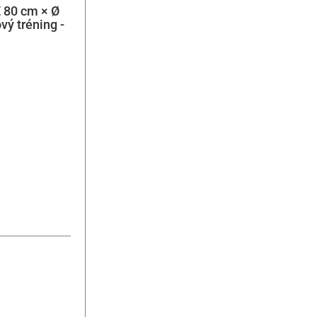
E 80 cm × Ø
ový tréning -