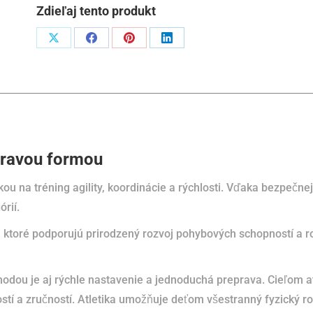
Zdieľaj tento produkt
Podiel
Podiel
Podiel
Podiel
naX
naFacebook
napinterest
naLinkedIn
hravou formou
u na tréning agility, koordinácie a rýchlosti. Vďaka bezpečne
rií.
ktoré podporujú prirodzený rozvoj pohybových schopností a ro
odou je aj rýchle nastavenie a jednoduchá preprava.
Cieľom at
tí a zručností.
Atletika umožňuje deťom všestranný fyzický ro