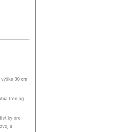
j výške
30 cm
bia tréning
letiky pre
zvoj a