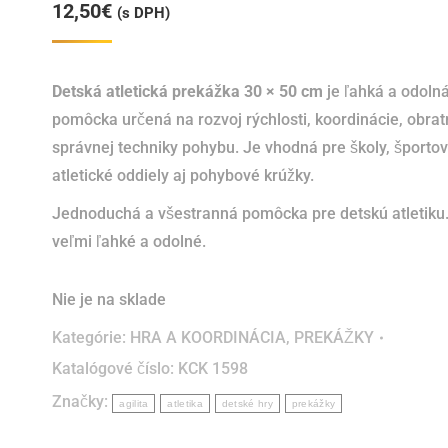
12,50
€
(s DPH)
Detská atletická prekážka 30 × 50 cm
je ľahká a odoln
pomôcka určená na rozvoj rýchlosti, koordinácie, obrat
správnej techniky pohybu. Je vhodná pre školy, športov
atletické oddiely aj pohybové krúžky.
Jednoduchá a všestranná pomôcka pre detskú atletiku
veľmi ľahké a odolné.
Nie je na sklade
Kategórie:
HRA A KOORDINÁCIA
,
PREKÁŽKY
Katalógové číslo:
KCK 1598
Značky:
agilita
atletika
detské hry
prekážky