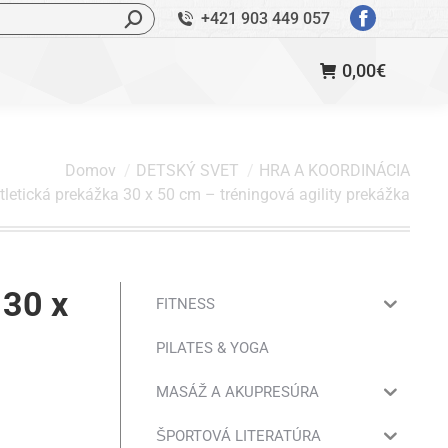
ľadávanie:
+421 903 449 057
StránkaFac
sa
0,00
€
otvorí
v
novom
okne
Domov
DETSKÝ SVET
HRA A KOORDINÁCIA
tletická prekážka 30 x 50 cm – tréningová agility prekážka
 30 x
FITNESS
PILATES & YOGA
MASÁŽ A AKUPRESÚRA
ŠPORTOVÁ LITERATÚRA