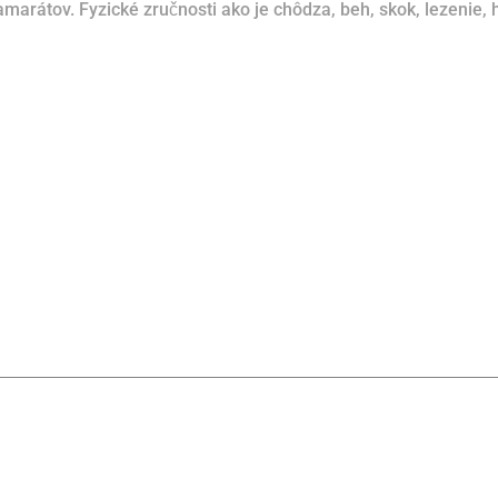
kamarátov.
F
yzické zručnosti ako je chôdza, beh, skok, lezenie,