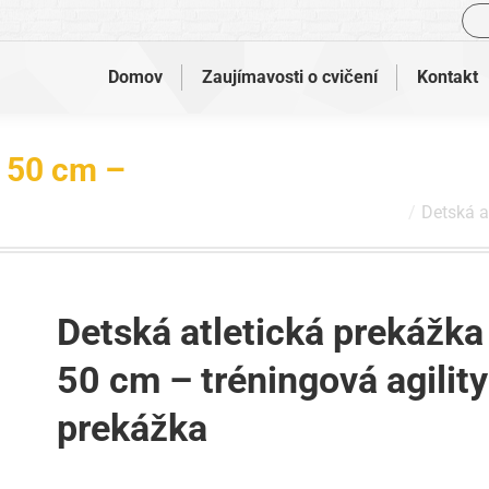
Vyh
Domov
Zaujímavosti o cvičení
Kontakt
x 50 cm –
Nachádzate sa tu:
Detská a
Detská atletická prekážka
50 cm – tréningová agility
prekážka