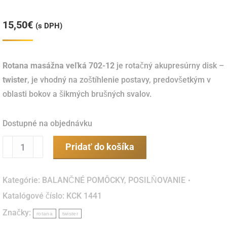
15,50
€
(s DPH)
Rotana masážna veľká 702-12
je rotačný akupresúrny disk –
twister
, je vhodný na zoštíhlenie postavy, predovšetkým v
oblasti bokov a šikmých brušných svalov.
Dostupné na objednávku
množstvo
Pridať do košíka
Rotana
akupunktúra
Kategórie:
BALANČNÉ POMÔCKY
,
POSILŇOVANIE
veľká
Katalógové číslo:
KCK 1441
707
Značky:
rotana
twister