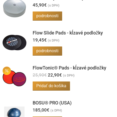
45,90
€
(s DPH)
podrobnosti
Flow Slide Pads - kĺzavé podložky
19,45
€
(s DPH)
podrobnosti
FlowTonic® Pads - kĺzavé podložky
Pôvodná
Aktuálna
25,90
€
22,90
€
(s DPH)
cena
cena
bola:
je:
Pridať do košíka
25,90€.
22,90€.
BOSU® PRO (USA)
185,00
€
(s DPH)