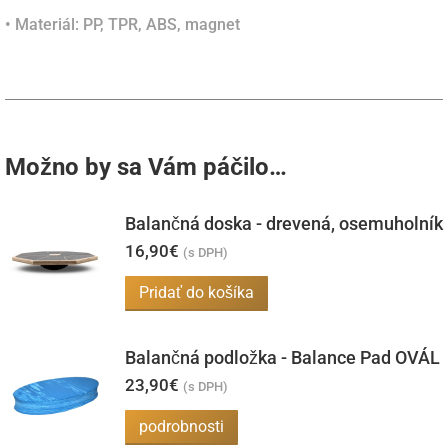
• Materiál: PP, TPR, ABS, magnet
Možno by sa Vám páčilo…
Balančná doska - drevená, osemuholník
16,90
€
(s DPH)
Pridať do košíka
Balančná podložka - Balance Pad OVÁL
23,90
€
(s DPH)
podrobnosti