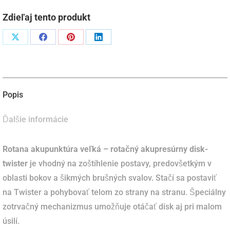
Zdieľaj tento produkt
Podiel
Podiel
Podiel
Podiel
naX
naFacebook
napinterest
naLinkedIn
Popis
Ďalšie informácie
Rotana akupunktúra veľká – rotačný akupresúrny disk-
twister
je vhodný na zoštíhlenie postavy, predovšetkým v
oblasti bokov a šikmých brušných svalov.
Stačí sa postaviť
na Twister a pohybovať telom zo strany na stranu.
Špeciálny
zotrvačný mechanizmus umožňuje otáčať disk aj pri malom
úsilí.