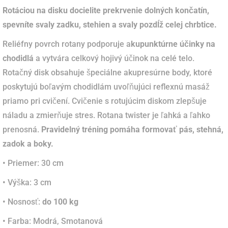
Rotáciou na disku docielite prekrvenie dolných končatín,
spevníte svaly zadku, stehien a svaly pozdĺž celej chrbtice.
Reliéfny povrch rotany podporuje a
kupunktúrne účinky na
chodidlá
a vytvára celkový hojivý účinok na celé telo.
Rotačný disk obsahuje špeciálne akupresúrne body, ktoré
poskytujú boľavým chodidlám uvoľňujúci reflexnú masáž
priamo pri cvičení.
Cvičenie s rotujúcim diskom zlepšuje
náladu a zmierňuje stres.
Rotana twister je ľahká a ľahko
prenosná.
Pravidelný tréning pomáha formovať pás, stehná,
zadok a boky.
• Priemer: 30 cm
• Výška: 3 cm
• Nosnosť:
do 100 kg
• Farba: Modrá, Smotanová