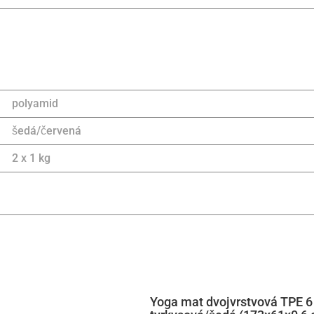
polyamid
šedá/červená
2 x 1 kg
Yoga mat dvojvrstvová TPE 