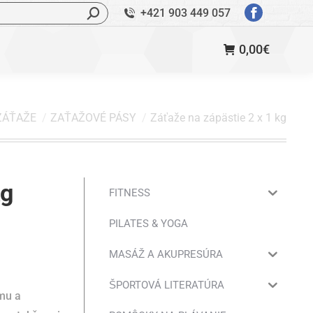
ľadávanie:
+421 903 449 057
StránkaFac
sa
0,00
€
otvorí
v
novom
okne
ZÁŤAŽE
ZAŤAŽOVÉ PÁSY
Záťaže na zápästie 2 x 1 kg
kg
FITNESS
PILATES & YOGA
MASÁŽ A AKUPRESÚRA
ŠPORTOVÁ LITERATÚRA
ému a