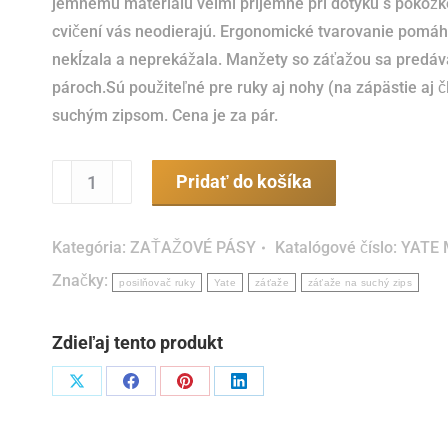
jemnému materiálu velmi príjemné pri dotyku s pokožko
cvičení vás neodierajú. Ergonomické tvarovanie pomáh
nekĺzala a neprekážala. Manžety so záťažou sa predáv
pároch.Sú použiteľné pre ruky aj nohy (na zápästie aj č
suchým zipsom. Cena je za pár.
množstvo
Pridať do košíka
Záťaže
na
Kategória:
ZAŤAŽOVÉ PÁSY
Katalógové číslo:
YATE 
zápästie
Značky:
2
posilňovač ruky
Yate
záťaže
záťaže na suchý zips
x
1
Zdieľaj tento produkt
kg
Podiel
Podiel
Podiel
Podiel
naX
naFacebook
napinterest
naLinkedIn