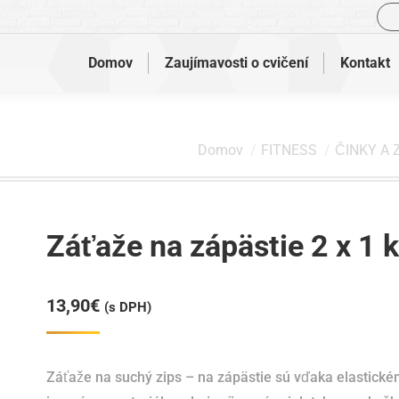
Vyh
Domov
Zaujímavosti o cvičení
Kontakt
Nachádzate sa tu:
Domov
FITNESS
ČINKY A 
Záťaže na zápästie 2 x 1 
13,90
€
(s DPH)
Záťaže na suchý zips – na zápästie sú vďaka elastick