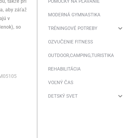
u, takže pri
POMÔCKY NA PLÁVANIE
a, aby záťaž
MODERNÁ GYMNASTIKA
ajú v
lenok), so
TRÉNINGOVÉ POTREBY
OZVUČENIE FITNESS
OUTDOOR,CAMPING,TURISTIKA
REHABILITÁCIA
M05105
VOĽNÝ ČAS
DETSKÝ SVET