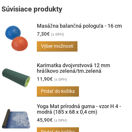
Súvisiace produkty
Masážna balančná pologuľa - 16 cm
7,30
€
(s DPH)
Tento
Výber možností
produkt
má
Karimatka dvojvrstvová 12 mm
viacero
hráškovo zelená/tm.zelená
variantov.
11,90
€
(s DPH)
Možnosti
Pridať do košíka
si
môžete
Yoga Mat prírodná guma - vzor H 4 -
vybrať
modrá (185 x 68 x 0,4 cm)
na
45,90
€
(s DPH)
stránke