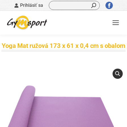
Vyhľadávanie:
Stránk
Prihlásiť sa
sa
otvorí
v
novom
okne
Yoga Mat ružová 173 x 61 x 0,4 cm s obalom
Nachádzate sa tu: