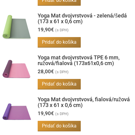
Pridať do košíka
produktu.
Yoga Mat dvojvrstvová - zelená/šedá
(173 x 61 x 0,6 cm)
19,90
€
(s DPH)
Pridať do košíka
Yoga mat dvojvrstvová TPE 6 mm,
ružová/fialová (173x61x0,6 cm)
28,00
€
(s DPH)
Pridať do košíka
Yoga Mat dvojvrstvová, fialová/ružová
(173 x 61 x 0,6 cm)
19,90
€
(s DPH)
Pridať do košíka