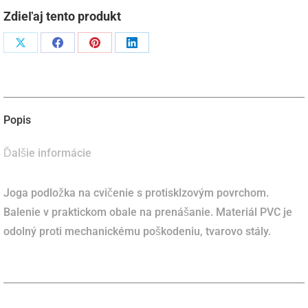
x
Zdieľaj tento produkt
0,4
cm
Podiel
Podiel
Podiel
Podiel
s
naX
naFacebook
napinterest
naLinkedIn
obalom
Popis
Ďalšie informácie
Joga podložka na cvičenie s protisklzovým povrchom.
Balenie v praktickom obale na prenášanie. Materiál PVC je
odolný proti mechanickému poškodeniu, tvarovo stály.