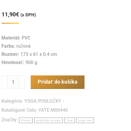
11,90
€
(s DPH)
Materiál:
PVC
Farba:
ružová
Rozmer:
173 x 61 x 0,4 cm
Hmotnosť:
900 g
množstvo
Pridať do košíka
Yoga
Mat
Kategória:
YOGA PODLOŽKY
ružová
Katalógové číslo:
YATE M00446
173
Značky:
x
Pilates
podložky na jogu
Yate
yoga mat
61