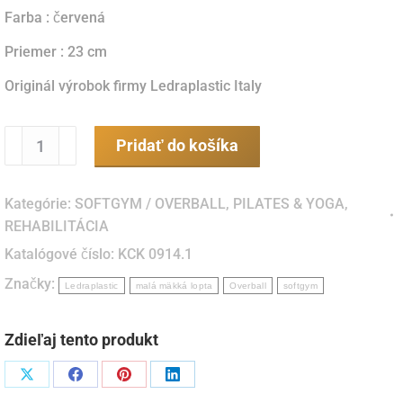
Farba : červená
Priemer : 23 cm
Originál výrobok firmy Ledraplastic Italy
množstvo
Pridať do košíka
SOFTGYM
/
Kategórie:
SOFTGYM / OVERBALL
,
PILATES & YOGA
,
OVERBALL
REHABILITÁCIA
-
Katalógové číslo:
KCK 0914.1
23
Značky:
cm
Ledraplastic
malá mäkká lopta
Overball
softgym
-
červený
Zdieľaj tento produkt
(Italy)
Podiel
Podiel
Podiel
Podiel