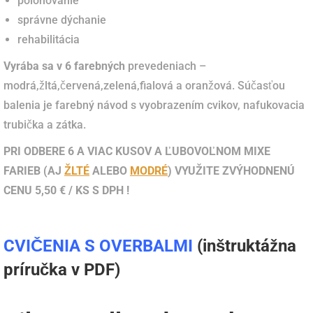
polohovanie
správne dýchanie
rehabilitácia
Vyrába sa v 6 farebných
prevedeniach –
modrá,žltá,červená,zelená,fialová a oranžová. Súčasťou
balenia je farebný návod s vyobrazením cvikov, nafukovacia
trubička a zátka.
PRI ODBERE 6 A VIAC KUSOV A ĽUBOVOĽNOM MIXE
FARIEB (AJ
ŽLTÉ
ALEBO
MODRÉ
) VYUŽITE ZVÝHODNENÚ
CENU 5,50 € / KS S DPH !
CVIČENIA S OVERBALMI
(inštruktážna
príručka v PDF)