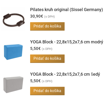
má
Pilates kruh original (Sissel Germany)
viacero
30,90
€
(s DPH)
variantov.
Pridať do košíka
Možnosti
si
môžete
YOGA Block - 22,8x15,2x7,6 cm modrý
vybrať
5,50
€
(s DPH)
na
Pridať do košíka
stránke
produktu.
YOGA Block - 22,8x15,2x7,6 cm šedý
5,50
€
(s DPH)
Pridať do košíka