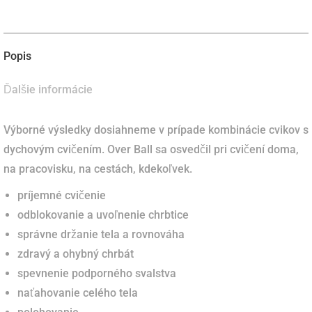
naX
naFacebook
napinterest
naLinkedIn
Popis
Ďalšie informácie
Výborné výsledky dosiahneme v prípade kombinácie cvikov s
dychovým cvičením. Over Ball sa osvedčil pri cvičení doma,
na pracovisku, na cestách, kdekoľvek.
príjemné cvičenie
odblokovanie a uvoľnenie chrbtice
správne držanie tela a rovnováha
zdravý a ohybný chrbát
spevnenie podporného svalstva
naťahovanie celého tela