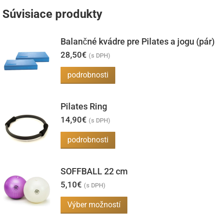
Súvisiace produkty
Balančné kvádre pre Pilates a jogu (pár)
28,50
€
(s DPH)
podrobnosti
Pilates Ring
14,90
€
(s DPH)
podrobnosti
SOFFBALL 22 cm
5,10
€
(s DPH)
Tento
Výber možností
produkt