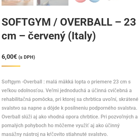
SOFTGYM / OVERBALL – 23
cm – červený (Italy)
6,00
€
(s DPH)
Softgym -Overball : malá mäkká lopta o priemere 23 cm s
veľkou odolnosťou. Veľmi jednoduchá a účinná cvičebná a
rehabilitačná pomôcka, pri ktorej sa chrbtica uvoľní, skrátené
svalstvo sa napne a dôjde k posilneniu podporného svalstva.
Overball slúži aj ako vhodná opora chrbtice. Pri pozvoľných a
pomalých pohyboch ho môžeme využiť aj ako účinný
masážny nástroj na kŕčovito stiahnuté svalstvo.