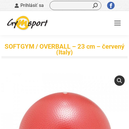
Vyhľadávanie:
Stránk
Prihlásiť sa
sa
otvorí
v
novom
okne
SOFTGYM / OVERBALL – 23 cm – červený
(Italy)
Nachádzate sa tu: