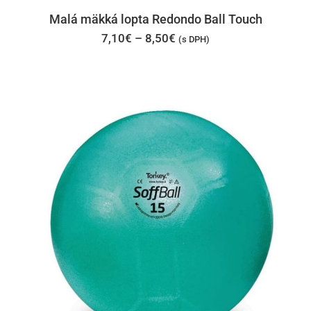
má
Malá mäkká lopta Redondo Ball Touch
viacer
Price
7,10
€
–
8,50
€
(s DPH)
range:
varian
7,10€
through
Možno
8,50€
si
môžet
vybrať
na
stránk
produk