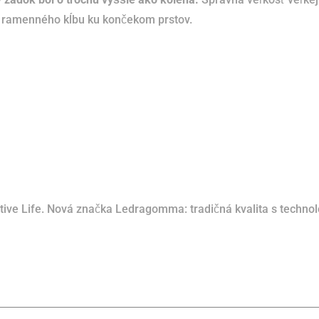
d ramenného kĺbu ku končekom prstov.
ive Life.
Nová značka Ledragomma: tradičná kvalita s technol