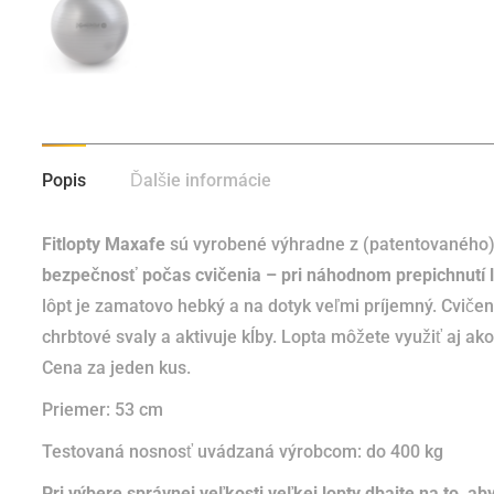
Popis
Ďalšie informácie
Fitlopty Maxafe
sú vyrobené výhradne z (patentovaného) 
bezpečnosť počas cvičenia – pri náhodnom prepichnutí 
lôpt je zamatovo hebký a na dotyk veľmi príjemný.
Cvičen
chrbtové svaly a aktivuje kĺby.
Lopta môžete využiť aj ako
Cena za jeden kus.
Priemer: 53 cm
Testovaná nosnosť uvádzaná výrobcom: do 400 kg
Pri výbere správnej veľkosti veľkej lopty dbajte na to, a