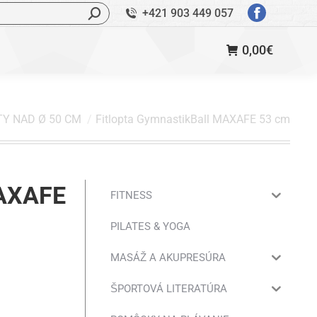
ľadávanie:
+421 903 449 057
StránkaFac
sa
0,00
€
otvorí
v
novom
okne
TY NAD Ø 50 CM
Fitlopta GymnastikBall MAXAFE 53 cm
MAXAFE
FITNESS
PILATES & YOGA
MASÁŽ A AKUPRESÚRA
ŠPORTOVÁ LITERATÚRA