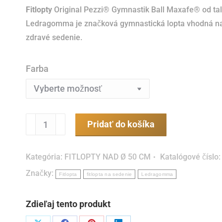
Fitlopty
Original Pezzi® Gymnastik Ball Maxafe® od tal
Ledragomma je značková gymnastická lopta vhodná na 
zdravé sedenie.
Farba
množstvo
Pridať do košíka
Fitlopta
GymnastikBall
Kategória:
FITLOPTY NAD Ø 50 CM
Katalógové číslo
MAXAFE
Značky:
53
Fitlopta
fitlopta na sedenie
Ledragomma
cm
Zdieľaj tento produkt