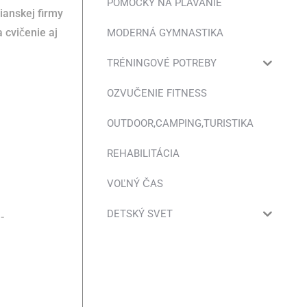
POMÔCKY NA PLÁVANIE
ianskej firmy
cvičenie aj
MODERNÁ GYMNASTIKA
TRÉNINGOVÉ POTREBY
OZVUČENIE FITNESS
OUTDOOR,CAMPING,TURISTIKA
REHABILITÁCIA
VOĽNÝ ČAS
DETSKÝ SVET
:
-