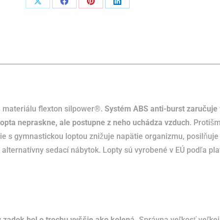
Podiel
Podiel
Podiel
Podiel
naX
naFacebook
napinterest
naLinkedIn
materiálu flexton silpower®.
Systém ABS anti-burst zaručuje
lopta nepraskne, ale postupne z neho uchádza vzduch
.
Protiš
ie s gymnastickou loptou znižuje napätie organizmu, posilňuje
 alternatívny sedací nábytok.
Lopty sú vyrobené v EÚ podľa pla
by zadok bol o trochu vyššie ako kolená.
Správna veľkosť veľkej