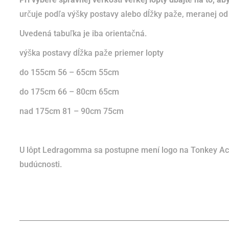
určuje podľa výšky postavy alebo dĺžky paže, meranej o
Uvedená tabuľka je iba orientačná.
výška postavy dĺžka paže priemer lopty
do 155cm
56 – 65cm 55cm
do 175cm 66 – 80cm 65cm
nad 175cm 81 – 90cm 75cm
U lôpt Ledragomma sa postupne mení logo na Tonkey Act
budúcnosti.