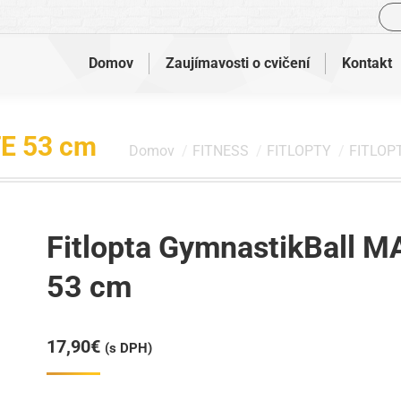
Vyh
Domov
Zaujímavosti o cvičení
Kontakt
FE 53 cm
Nachádzate sa tu:
Domov
FITNESS
FITLOPTY
FITLOP
Fitlopta GymnastikBall 
53 cm
17,90
€
(s DPH)