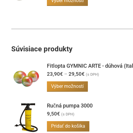
Výber možností
stránke
through
produkt
29,90€
produktu.
má
viacero
variantov.
Možnosti
Súvisiace produkty
si
môžete
Fitlopta GYMNIC ARTE - dúhová (Ital
vybrať
Price
23,90
€
–
29,50
€
na
(s DPH)
range:
stránke
23,90€
Tento
Výber možností
through
produktu.
produkt
29,50€
má
Ručná pumpa 3000
viacero
9,50
€
(s DPH)
variantov.
Pridať do košíka
Možnosti