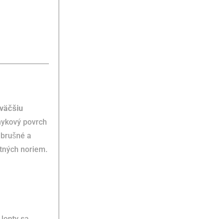
 väčšiu
mykový povrch
 brušné a
tných noriem.
 lopty sa