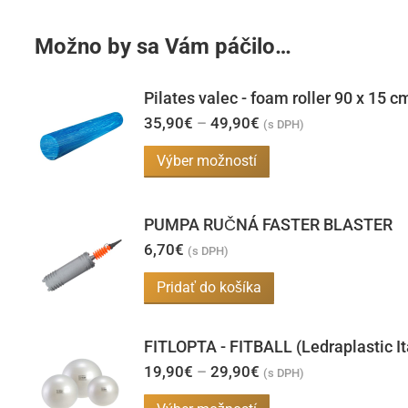
Možno by sa Vám páčilo…
Pilates valec - foam roller 90 x 15 c
Price
35,90
€
–
49,90
€
(s DPH)
range:
35,90€
Tento
Výber možností
through
produkt
49,90€
má
PUMPA RUČNÁ FASTER BLASTER
viacero
6,70
€
(s DPH)
variantov.
Možnosti
Pridať do košíka
si
môžete
FITLOPTA - FITBALL (Ledraplastic It
vybrať
Price
19,90
€
–
29,90
€
(s DPH)
range:
na
19,90€
Tento