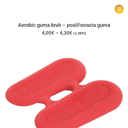
Tento
produk
má
Aerobic guma kruh – posilňovacia guma
viacer
Price
4,00
€
–
4,30
€
(s DPH)
range:
varian
4,00€
through
Možno
4,30€
si
môžet
vybrať
na
stránk
produk