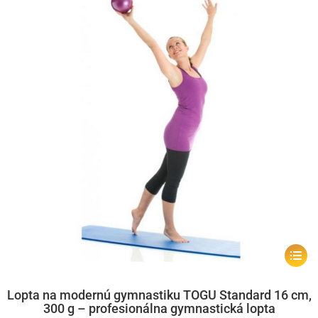
môžet
vybrať
na
stránk
produk
Tento
produk
má
Lopta na modernú gymnastiku TOGU Standard 16 cm,
300 g – profesionálna gymnastická lopta
viacer