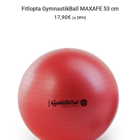
má
Fitlopta GymnastikBall MAXAFE 53 cm
viacer
17,90
€
(s DPH)
varian
Možno
si
môžet
vybrať
na
stránk
produk