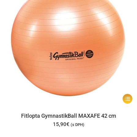
na
stránk
produk
Tento
produk
má
Fitlopta GymnastikBall MAXAFE 42 cm
viacer
15,90
€
(s DPH)
varian