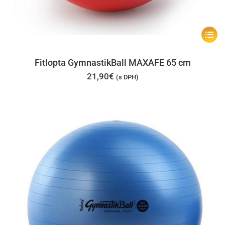
Tento
produk
má
Fitlopta GymnastikBall MAXAFE 65 cm
viacer
21,90
€
(s DPH)
varian
Možno
si
môžet
vybrať
na
stránk
produk