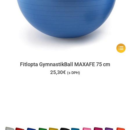
Tento
produk
má
Fitlopta GymnastikBall MAXAFE 75 cm
viacer
25,30
€
(s DPH)
varian
Možno
si
môžet
vybrať
na
stránk