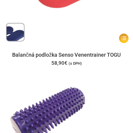
Tento
produk
má
Balančná podložka Senso Venentrainer TOGU
viacer
58,90
€
(s DPH)
varian
Možno
si
môžet
vybrať
na
stránk
produk