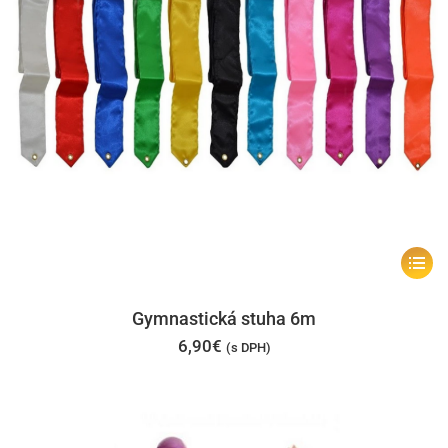
produk
Tento
produk
má
Gymnastická stuha 6m
viacer
6,90
€
(s DPH)
varian
Možno
si