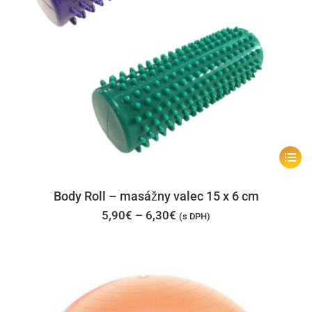
Tento
produk
má
Body Roll – masážny valec 15 x 6 cm
viacer
Price
5,90
€
–
6,30
€
(s DPH)
range:
varian
5,90€
through
Možno
6,30€
si
môžet
vybrať