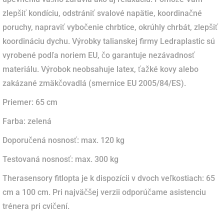
zlepšiť kondíciu, odstrániť svalové napätie, koordinačné
poruchy, napraviť vybočenie chrbtice, okrúhly chrbát, zlepšiť
koordináciu dychu. Výrobky talianskej firmy Ledraplastic sú
vyrobené podľa noriem EU, čo garantuje nezávadnosť
materiálu. Výrobok neobsahuje latex, ťažké kovy alebo
zakázané zmäkčovadlá (smernice EU 2005/84/ES).
Priemer: 65 cm
Farba: zelená
Doporučená nosnosť
: max. 120 kg
Testovaná nosnosť: max. 300 kg
Therasensory fitlopta je k dispozícii v dvoch veľkostiach: 65
cm a 100 cm.
Pri najväčšej verzii odporúčame asistenciu
trénera pri cvičení.