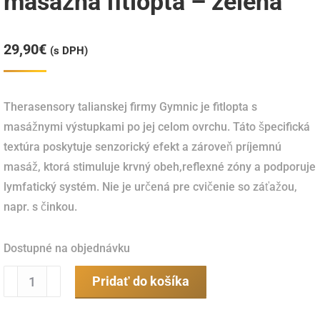
masážna fitlopta – zelená
29,90
€
(s DPH)
Therasensory talianskej firmy Gymnic je fitlopta s
masážnymi výstupkami po jej celom ovrchu.
Táto špecifická
textúra poskytuje senzorický efekt a zároveň príjemnú
masáž, ktorá stimuluje krvný obeh
,reflexné zóny a podporuje
lymfatický systém.
Nie je určená pre cvičenie so záťažou,
napr. s činkou.
Dostupné na objednávku
množstvo
Pridať do košíka
Therasensory
65