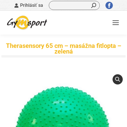
Vyhľadávanie:
Stránk
Prihlásiť sa
sa
otvorí
v
novom
okne
Therasensory 65 cm – masážna fitlopta –
zelená
Nachádzate sa tu: