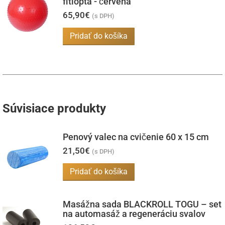
fitlopta - červená
65,90
€
(s DPH)
Pridať do košíka
Súvisiace produkty
Penový valec na cvičenie 60 x 15 cm
21,50
€
(s DPH)
Pridať do košíka
Masážna sada BLACKROLL TOGU – set
na automasáž a regeneráciu svalov