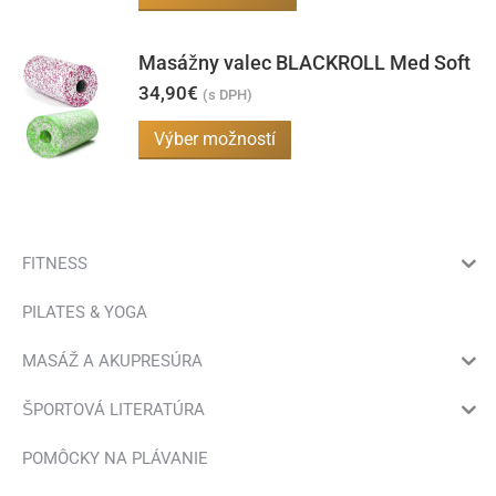
produktu.
Masážny valec BLACKROLL Med Soft
34,90
€
(s DPH)
Tento
Výber možností
produkt
má
viacero
variantov.
FITNESS
Možnosti
PILATES & YOGA
si
môžete
MASÁŽ A AKUPRESÚRA
vybrať
ŠPORTOVÁ LITERATÚRA
na
stránke
POMÔCKY NA PLÁVANIE
produktu.