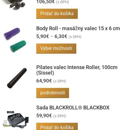
106,50
€
(s DPH)
Pridať do košíka
Body Roll - masážny valec 15 x 6 cm
Price
5,90
€
–
6,30
€
(s DPH)
range:
5,90€
Tento
Výber možností
through
produkt
6,30€
má
Pilates valec Intense Roller, 100cm
viacero
(Sissel)
variantov.
64,90
€
(s DPH)
Možnosti
podrobnosti
si
môžete
Sada BLACKROLL® BLACKBOX
vybrať
59,90
€
(s DPH)
na
Pridať do košíka
stránke