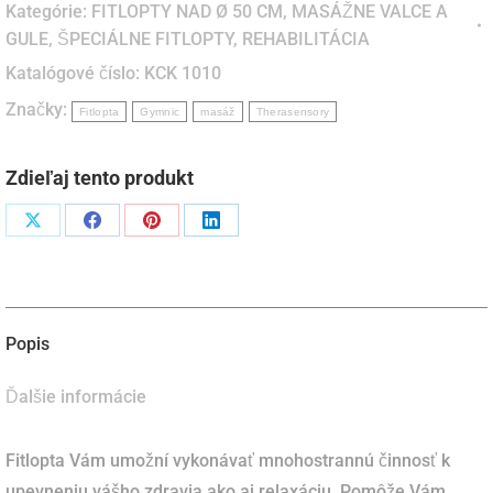
Kategórie:
FITLOPTY NAD Ø 50 CM
,
MASÁŽNE VALCE A
cm
GULE
,
ŠPECIÁLNE FITLOPTY
,
REHABILITÁCIA
-
Katalógové číslo:
KCK 1010
masážna
Značky:
fitlopta
Fitlopta
Gymnic
masáž
Therasensory
-
zelená
Zdieľaj tento produkt
Podiel
Podiel
Podiel
Podiel
naX
naFacebook
napinterest
naLinkedIn
Popis
Ďalšie informácie
Fitlopta Vám umožní vykonávať mnohostrannú činnosť k
upevneniu vášho zdravia ako aj relaxáciu. Pomôže Vám