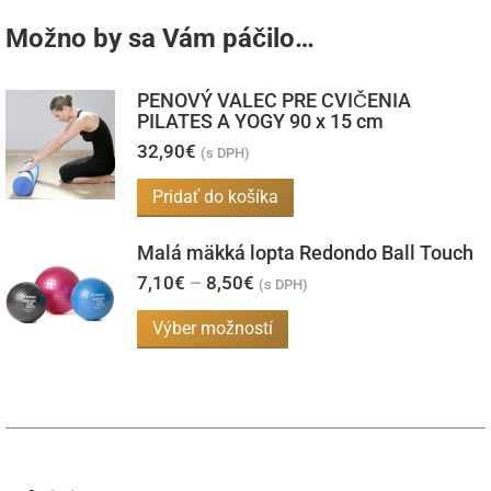
Možno by sa Vám páčilo…
PENOVÝ VALEC PRE CVIČENIA
PILATES A YOGY 90 x 15 cm
32,90
€
(s DPH)
Pridať do košíka
Malá mäkká lopta Redondo Ball Touch
Price
7,10
€
–
8,50
€
(s DPH)
range:
7,10€
Tento
Výber možností
through
produkt
8,50€
má
viacero
variantov.
Možnosti