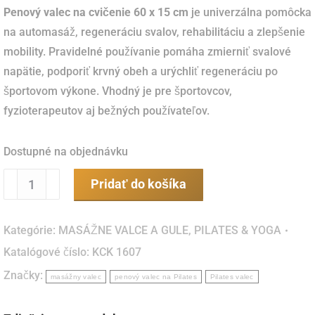
Penový valec na cvičenie 60 x 15 cm
je univerzálna pomôcka
na automasáž, regeneráciu svalov, rehabilitáciu a zlepšenie
mobility. Pravidelné používanie pomáha zmierniť svalové
napätie, podporiť krvný obeh a urýchliť regeneráciu po
športovom výkone. Vhodný je pre športovcov,
fyzioterapeutov aj bežných používateľov.
Dostupné na objednávku
množstvo
Pridať do košíka
Penový
valec
Kategórie:
MASÁŽNE VALCE A GULE
,
PILATES & YOGA
na
Katalógové číslo:
KCK 1607
cvičenie
Značky:
60
masážny valec
penový valec na Pilates
Pilates valec
x