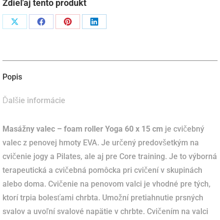
15
Zdieľaj tento produkt
cm
Podiel
Podiel
Podiel
Podiel
naX
naFacebook
napinterest
naLinkedIn
Popis
Ďalšie informácie
Masážny valec – foam roller Yoga 60 x 15 cm
je cvičebný
valec z penovej hmoty EVA.
Je
určený predovšetkým na
cvičenie jogy a Pilates, ale aj pre Core training.
Je to výborná
terapeutická a cvičebná pomôcka pri cvičení v skupinách
alebo doma.
Cvičenie na penovom valci je vhodné pre tých,
ktorí trpia bolesťami chrbta.
Umožní pretiahnutie prsných
svalov a uvoľní svalové napätie v chrbte.
Cvičením na valci