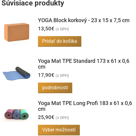
Súvisiace produkty
si
môžete
YOGA Block korkový - 23 x 15 x 7,5 cm
vybrať
13,50
€
(s DPH)
na
stránke
Pridať do košíka
produktu.
Yoga Mat TPE Standard 173 x 61 x 0,6
cm
17,90
€
(s DPH)
podrobnosti
Yoga Mat TPE Long Profi 183 x 61 x 0,6
cm
25,90
€
(s DPH)
Tento
Výber možností