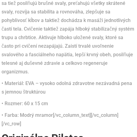
sa tiež posilňujú brušné svaly, preťahujú všetky skrátené
svaly, rozvíja sa stabilita a rovnováha, zlepšuje sa
pohyblivosť kĺbov a taktiež dochádza k masáži jednotlivých
častí tela.
Cvičenie taktiež zapája hlboký stabilizačný systém
trupu a chrbtice.
Aktivuje hlboko uložené svaly, ktoré sa
často pri cvičení nezapájajú.
Zaistí trvalé uvoľnenie
svalového a fasciálneho napätia, lepší krvný obeh, posilňuje
telesné aj duševné zdravie a celkovo regeneruje
organizmus.
• Materiál: EVA – vysoko odolná zdravotne nezávadná pena
s jemnou štruktúrou
• Rozmer: 60 x 15 cm
• Farba: Modrý mramor
[/vc_column_text][/vc_column]
[/vc_row]