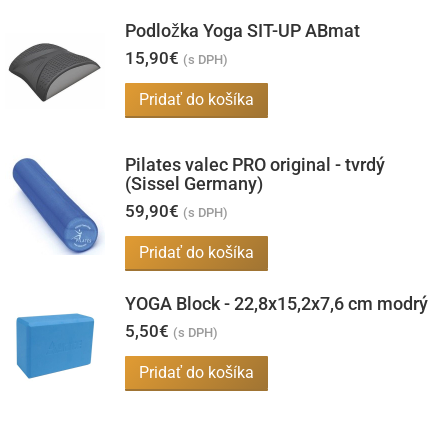
produkt
Podložka Yoga SIT-UP ABmat
má
15,90
€
viacero
(s DPH)
variantov.
Pridať do košíka
Možnosti
si
Pilates valec PRO original - tvrdý
môžete
(Sissel Germany)
vybrať
59,90
€
(s DPH)
na
Pridať do košíka
stránke
produktu.
YOGA Block - 22,8x15,2x7,6 cm modrý
5,50
€
(s DPH)
Pridať do košíka