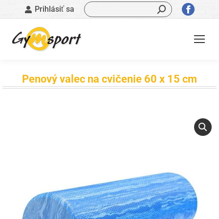
Vyhľadávanie:
Stránk
Prihlásiť sa
sa
otvorí
v
novom
okne
Penový valec na cvičenie 60 x 15 cm
Nachádzate sa tu: