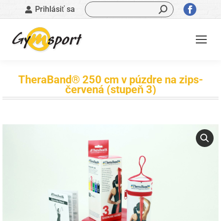
Vyhľadávanie:
Stránk
Prihlásiť sa
sa
otvorí
v
novom
okne
TheraBand® 250 cm v púzdre na zips-
červená (stupeň 3)
Nachádzate sa tu: