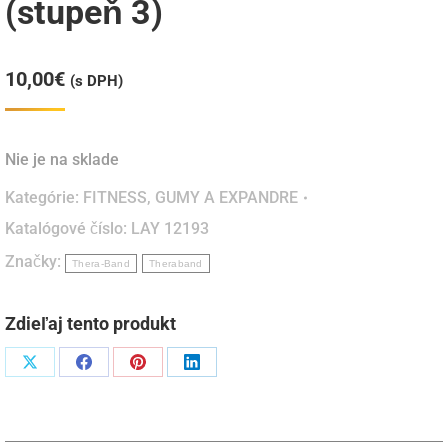
(stupeň 3)
10,00
€
(s DPH)
Nie je na sklade
Kategórie:
FITNESS
,
GUMY A EXPANDRE
Katalógové číslo:
LAY 12193
Značky:
Thera-Band
Theraband
Zdieľaj tento produkt
Podiel
Podiel
Podiel
Podiel
naX
naFacebook
napinterest
naLinkedIn