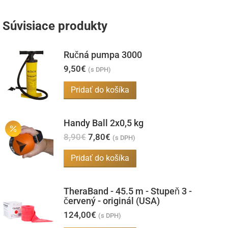
Súvisiace produkty
Ručná pumpa 3000
9,50
€
(s DPH)
Pridať do košíka
Handy Ball 2x0,5 kg
Pôvodná
Aktuálna
8,90
€
7,80
€
(s DPH)
cena
cena
bola:
je:
Pridať do košíka
8,90€.
7,80€.
TheraBand - 45.5 m - Stupeň 3 -
červený - originál (USA)
124,00
€
(s DPH)