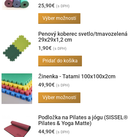
25,90
€
(s DPH)
Tento
Výber možností
produkt
Penový koberec svetlo/tmavozelená
má
29x29x1,2 cm
viacero
1,90
€
(s DPH)
variantov.
Možnosti
Pridať do košíka
si
Žinenka - Tatami 100x100x2cm
môžete
49,90
€
vybrať
(s DPH)
na
Tento
Výber možností
stránke
produkt
produktu.
má
Podložka na Pilates a jógu (SISSEL®
viacero
Pilates & Yoga Matte)
variantov.
44,90
€
(s DPH)