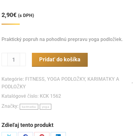
2,90
€
(s DPH)
Praktický popruh na pohodlnú prepravu yoga podložiek.
množstvo
Pridať do košíka
Transportný
popruh
Kategórie:
FITNESS
,
YOGA PODLOŽKY
,
KARIMATKY A
na
PODLOŽKY
yoga
Katalógové číslo:
KCK 1562
mat
Značky:
karimatka
yoga
Zdieľaj tento produkt