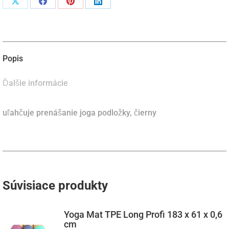
Podiel
Podiel
Podiel
Podiel
naX
naFacebook
napinterest
naLinkedIn
Popis
Ďalšie informácie
uľahčuje prenášanie joga podložky, čierny
Súvisiace produkty
Yoga Mat TPE Long Profi 183 x 61 x 0,6
cm