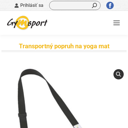
Vyhľadávanie:
Stránk
Prihlásiť sa
sa
otvorí
v
novom
okne
Transportný popruh na yoga mat
Nachádzate sa tu: