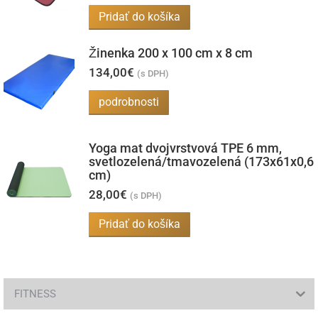
Možnosti
Pridať do košíka
si
môžete
Žinenka 200 x 100 cm x 8 cm
vybrať
134,00
€
(s DPH)
na
Tento
podrobnosti
stránke
produkt
produktu.
má
Yoga mat dvojvrstvová TPE 6 mm,
viacero
svetlozelená/tmavozelená (173x61x0,6
cm)
variantov.
28,00
€
(s DPH)
Možnosti
si
Pridať do košíka
môžete
vybrať
na
FITNESS
stránke
produktu.