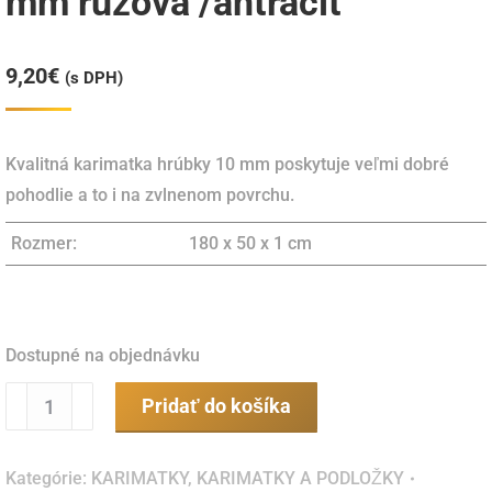
mm ružová /antracit
9,20
€
(s DPH)
Kvalitná karimatka hrúbky 10 mm poskytuje veľmi dobré
pohodlie a to i na zvlnenom povrchu.
Rozmer:
180 x 50 x 1 cm
Dostupné na objednávku
množstvo
Pridať do košíka
Karimatka
dvojvrstvová
Kategórie:
KARIMATKY
,
KARIMATKY A PODLOŽKY
10