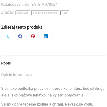
Katalógové číslo:
YATE M070624
mm
Značky:
ružová
karimatka
podložka na cvičenie
Yate
/antracit
Zdieľaj tento produkt
Podiel
Podiel
Podiel
Podiel
naX
naFacebook
napinterest
naLinkedIn
Popis
Ďalšie informácie
Slúži ako podložka pri cvičení aerobiku, pilates, bodystylingu
ale aj ako plážové lehátko, na výlety, opaľovanie.
Veľmi dobre tepelne izoluje a chráni. Nevsakuje vodu,