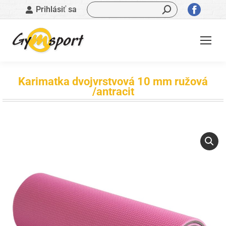
Vyhľadávanie:
Stránk
Prihlásiť sa
sa
otvorí
v
novom
okne
Karimatka dvojvrstvová 10 mm ružová
/antracit
Nachádzate sa tu: