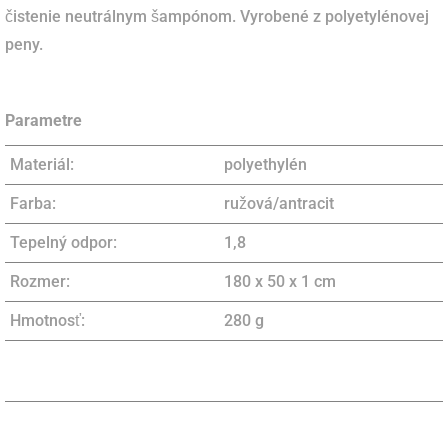
čistenie neutrálnym šampónom. Vyrobené z polyetylénovej
peny.
Parametre
Materiál:
polyethylén
Farba:
ružová/antracit
Tepelný odpor:
1,8
Rozmer:
180 x 50 x 1 cm
Hmotnosť:
280 g