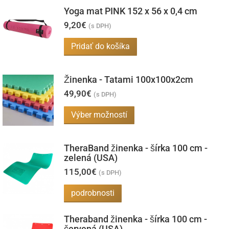
Yoga mat PINK 152 x 56 x 0,4 cm
9,20
€
(s DPH)
Pridať do košíka
Žinenka - Tatami 100x100x2cm
49,90
€
(s DPH)
Tento
Výber možností
produkt
má
TheraBand žinenka - šírka 100 cm -
viacero
zelená (USA)
variantov.
115,00
€
(s DPH)
Možnosti
podrobnosti
si
môžete
Theraband žinenka - šírka 100 cm -
vybrať
červená (USA)