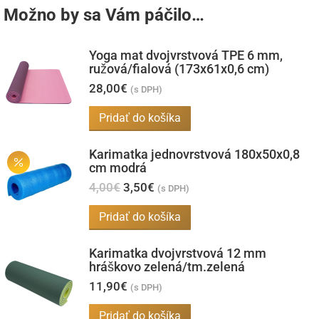
Možno by sa Vám páčilo…
Yoga mat dvojvrstvová TPE 6 mm,
ružová/fialová (173x61x0,6 cm)
28,00
€
(s DPH)
Pridať do košíka
Karimatka jednovrstvová 180x50x0,8
cm modrá
Pôvodná
Aktuálna
4,00
€
3,50
€
(s DPH)
cena
cena
bola:
je:
Pridať do košíka
4,00€.
3,50€.
Karimatka dvojvrstvová 12 mm
hráškovo zelená/tm.zelená
11,90
€
(s DPH)
Pridať do košíka