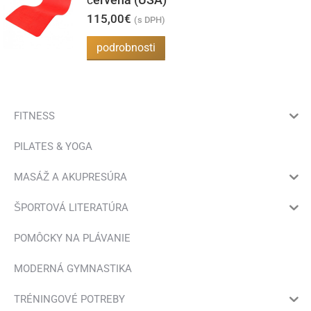
na
115,00
€
(s DPH)
stránke
podrobnosti
produktu.
FITNESS
PILATES & YOGA
MASÁŽ A AKUPRESÚRA
ŠPORTOVÁ LITERATÚRA
POMÔCKY NA PLÁVANIE
MODERNÁ GYMNASTIKA
TRÉNINGOVÉ POTREBY