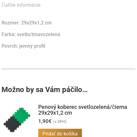
Ďalšie informácie
Rozmer: 29x29x1,2 cm
Farba: svetlo/tmavozelená
Povrch: jemný profil
Možno by sa Vám páčilo…
Penový koberec svetlozelená/čierna
29x29x1,2 cm
1,90
€
(s DPH)
Pridať do košíka