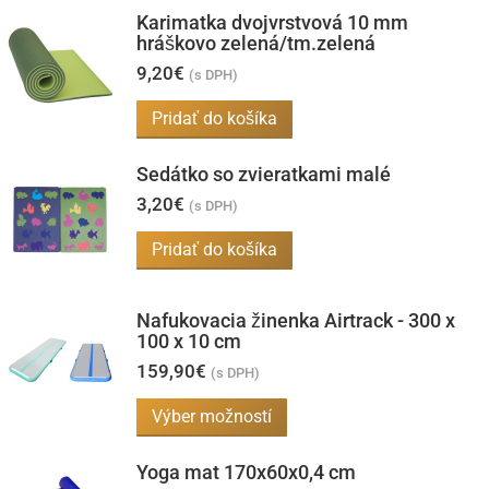
Karimatka dvojvrstvová 10 mm
hráškovo zelená/tm.zelená
9,20
€
(s DPH)
Pridať do košíka
Sedátko so zvieratkami malé
3,20
€
(s DPH)
Pridať do košíka
Nafukovacia žinenka Airtrack - 300 x
100 x 10 cm
159,90
€
(s DPH)
Tento
Výber možností
produkt
Yoga mat 170x60x0,4 cm
má