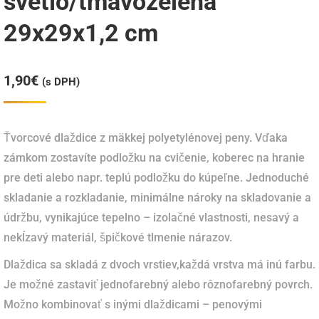
svetlo/tmavozelená
29x29x1,2 cm
1,90
€
(s DPH)
Ťvorcové dlaždice z mäkkej polyetylénovej peny. Vďaka
zámkom zostavíte podložku na cvičenie, koberec na hranie
pre deti alebo napr. teplú podložku do kúpeľne. Jednoduché
skladanie a rozkladanie, minimálne nároky na skladovanie a
údržbu, vynikajúce tepelno – izolačné vlastnosti, nesavý a
nekĺzavý materiál, špičkové tlmenie nárazov.
Dlaždica sa skladá z dvoch vrstiev,každá vrstva má inú farbu.
Je možné zastaviť jednofarebný alebo rôznofarebný povrch.
Možno kombinovať s inými dlaždicami – penovými