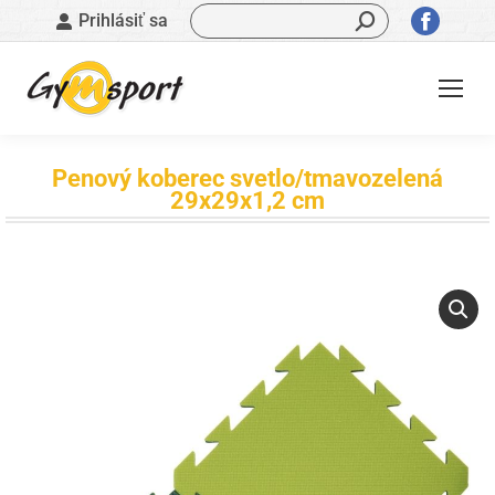
Vyhľadávanie:
Stránk
Prihlásiť sa
sa
otvorí
v
novom
okne
Penový koberec svetlo/tmavozelená
29x29x1,2 cm
Nachádzate sa tu: