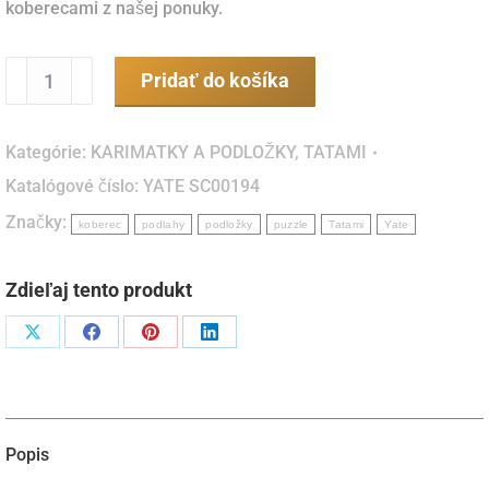
koberecami z našej ponuky.
množstvo
Pridať do košíka
Penový
koberec
Kategórie:
KARIMATKY A PODLOŽKY
,
TATAMI
svetlo/tmavozelená
Katalógové číslo:
YATE SC00194
29x29x1,2
Značky:
cm
koberec
podlahy
podložky
puzzle
Tatami
Yate
Zdieľaj tento produkt
Podiel
Podiel
Podiel
Podiel
naX
naFacebook
napinterest
naLinkedIn
Popis