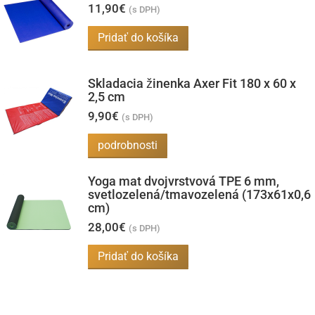
11,90
€
viacero
(s DPH)
variantov.
Pridať do košíka
Možnosti
si
Skladacia žinenka Axer Fit 180 x 60 x
môžete
2,5 cm
vybrať
9,90
€
(s DPH)
na
podrobnosti
stránke
produktu.
Yoga mat dvojvrstvová TPE 6 mm,
svetlozelená/tmavozelená (173x61x0,6
cm)
28,00
€
(s DPH)
Pridať do košíka