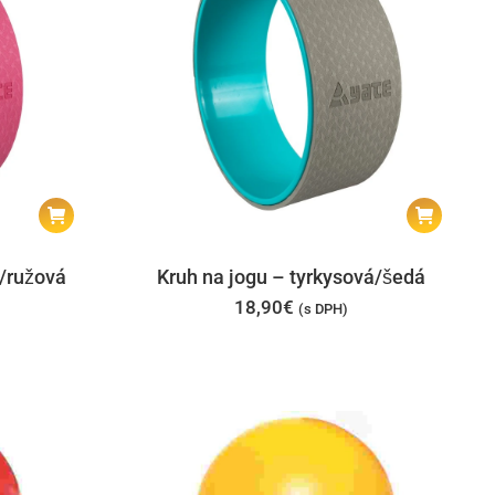
Kruh na jogu – tyrkysová/šedá
á/ružová
18,90
€
(s DPH)