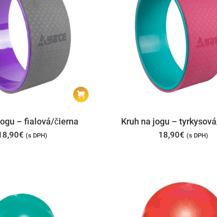
jogu – fialová/čierna
Kruh na jogu – tyrkysov
18,90
€
18,90
€
(s DPH)
(s DPH)