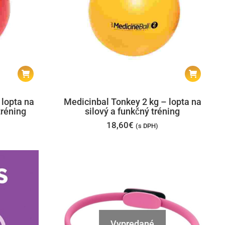
 lopta na
Medicinbal Tonkey 2 kg – lopta na
tréning
silový a funkčný tréning
18,60
€
(s DPH)
Vypredané