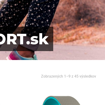
ORT.sk
Zobrazených 1–9 z 45 výsledkov