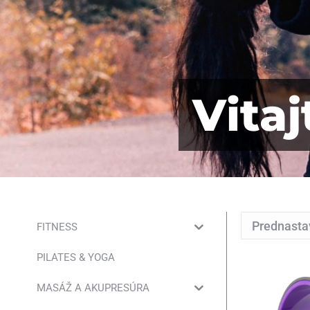
Vita
FITNESS
PILATES & YOGA
MASÁŽ A AKUPRESÚRA