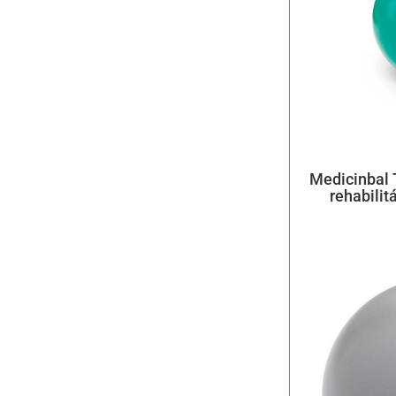
Medicinbal 
rehabilit