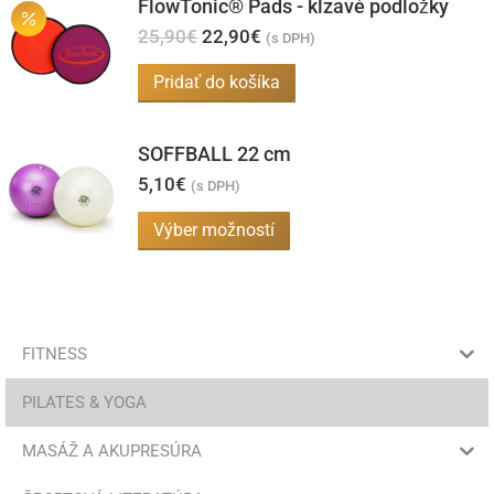
FlowTonic® Pads - kĺzavé podložky
Pôvodná
Aktuálna
25,90
€
22,90
€
(s DPH)
cena
cena
bola:
je:
Pridať do košíka
25,90€.
22,90€.
SOFFBALL 22 cm
5,10
€
(s DPH)
Tento
Výber možností
produkt
má
viacero
variantov.
FITNESS
Možnosti
PILATES & YOGA
si
môžete
MASÁŽ A AKUPRESÚRA
vybrať