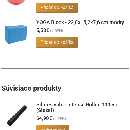
Možnosti
Pridať do košíka
si
môžete
YOGA Block - 22,8x15,2x7,6 cm modrý
vybrať
5,50
€
(s DPH)
na
Pridať do košíka
stránke
produktu.
Súvisiace produkty
Pilates valec Intense Roller, 100cm
(Sissel)
64,90
€
(s DPH)