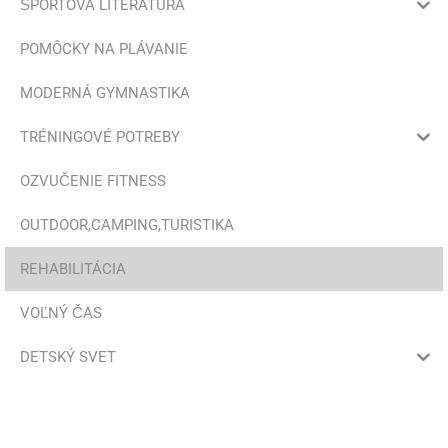
ŠPORTOVÁ LITERATÚRA
na
stránke
POMÔCKY NA PLÁVANIE
produktu.
MODERNÁ GYMNASTIKA
TRÉNINGOVÉ POTREBY
OZVUČENIE FITNESS
OUTDOOR,CAMPING,TURISTIKA
REHABILITÁCIA
VOĽNÝ ČAS
DETSKÝ SVET