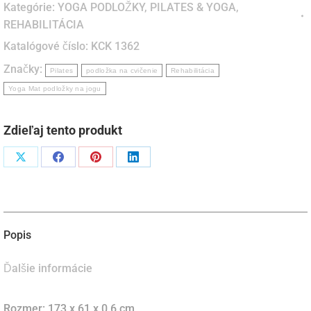
Kategórie:
YOGA PODLOŽKY
,
PILATES & YOGA
,
REHABILITÁCIA
Katalógové číslo:
KCK 1362
Značky:
Pilates
podložka na cvičenie
Rehabilitácia
Yoga Mat podložky na jogu
Zdieľaj tento produkt
Podiel
Podiel
Podiel
Podiel
naX
naFacebook
napinterest
naLinkedIn
Popis
Ďalšie informácie
Rozmer: 173 x 61 x 0,6 cm