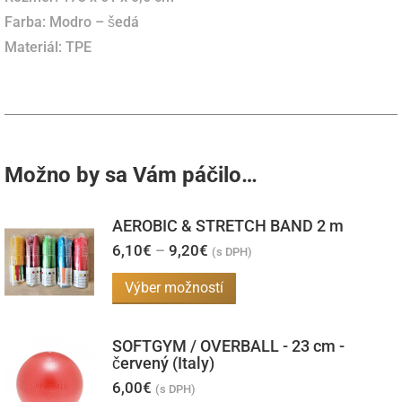
Farba: Modro – šedá
Materiál: TPE
Možno by sa Vám páčilo…
AEROBIC & STRETCH BAND 2 m
Price
6,10
€
–
9,20
€
(s DPH)
range:
6,10€
Tento
Výber možností
through
produkt
9,20€
má
SOFTGYM / OVERBALL - 23 cm -
viacero
červený (Italy)
variantov.
6,00
€
(s DPH)