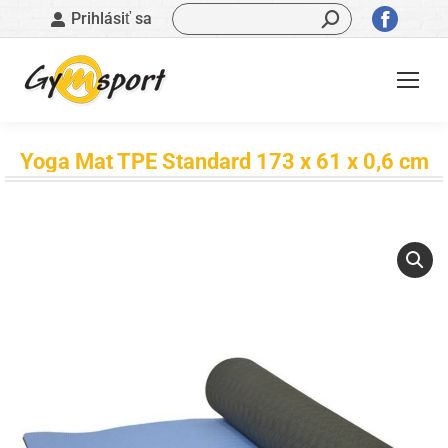
Vyhľadávanie:
Stránk
Prihlásiť sa
sa
otvorí
v
novom
okne
Yoga Mat TPE Standard 173 x 61 x 0,6 cm
Nachádzate sa tu: