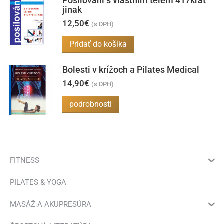
Posilování s vlastním tělem 417krát
jinak
12,50
€
(s DPH)
Pridať do košíka
Bolesti v krížoch a Pilates Medical
14,90
€
(s DPH)
podrobnosti
FITNESS
PILATES & YOGA
MASÁŽ A AKUPRESÚRA