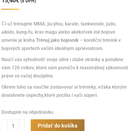
15,40
€
(s DPH)
Či už trénujete MMA, jiu-jitsu, karate, taekwondo, judo,
aikido, kung-fu, krav magu alebo akékoľvek iné bojové
umenie je kniha
Trénuj jako bojovník
– kondiční trénink v
bojových sportech vašim ideálnym sprievodcom.
Naučí vás vyhodnotiť svoje silné i slabé stránky a ponúkne
vám 120 cvikov, ktoré vám pomôžu k maximálnej výkonnosti
práve vo vašej disciplíne.
Okrem toho sa naučíte zostavovať si tréninky, vďaka ktorým
dosiahnete úspechy,ktoré pocítia i vaši súperi.
Dostupné na objednávku
množstvo
Pridať do košíka