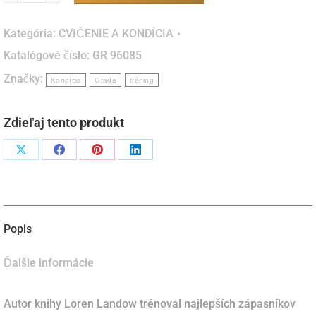
Trénuj
jako
Kategória:
CVIČENIE A KONDÍCIA
bojovník
Katalógové číslo:
GR 96085
-
Značky:
kondiční
Kondícia
Grada
tréning
trénink
v
Zdieľaj tento produkt
bojových
sportech
Podiel
Podiel
Podiel
Podiel
(kniha)
naX
naFacebook
napinterest
naLinkedIn
Popis
Ďalšie informácie
Autor knihy Loren Landow trénoval najlepších zápasníkov