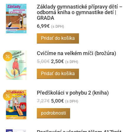
Základy gymnastické přípravy dětí –
odborná kniha o gymnastike detí |
GRADA
6,99
€
(s DPH)
Pridať do košíka
Cvičíme na velkém míči (brožúra)
Pôvodná
Aktuálna
5,00
€
2,50
€
(s DPH)
cena
cena
bola:
je:
Pridať do košíka
5,00€.
2,50€.
Předškoláci v pohybu 2 (kniha)
Pôvodná
Aktuálna
7,27
€
5,00
€
(s DPH)
cena
cena
bola:
je:
podrobnosti
7,27€.
5,00€.