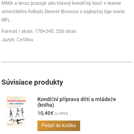
MMA a teraz pracuje ako hlavný kondičný kouč v teame
amerického fotbalu Denver Broncos v najlepšej lige sveta
NFL.
Formát / strán:
170×240, 256
strán
Jazyk:
Čeština
Súvisiace produkty
Kondiční příprava dětí a mládeže
(kniha)
10,40
€
(s DPH)
Pridať do košíka