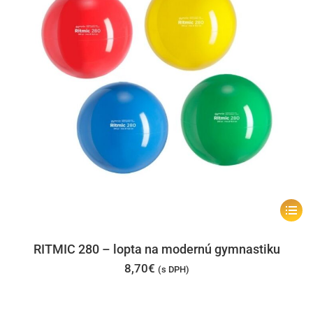
na
stránk
produk
Tento
produk
má
RITMIC 280 – lopta na modernú gymnastiku
viacer
8,70
€
(s DPH)
varian
Možno