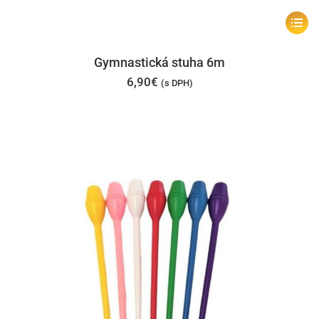
Tento
produk
má
Gymnastická stuha 6m
viacer
6,90
€
(s DPH)
varian
Možno
si
môžet
vybrať
na
stránk
produk