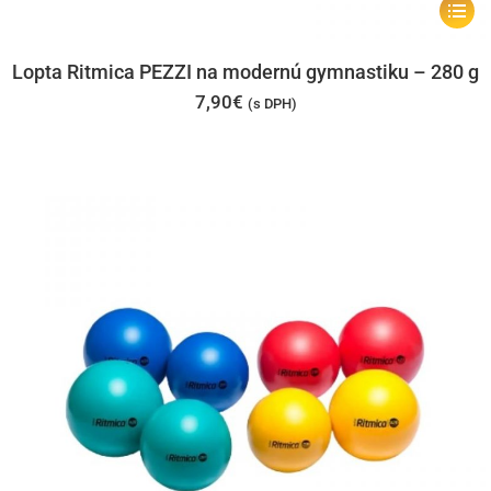
Tento
produk
má
Lopta Ritmica PEZZI na modernú gymnastiku – 280 g
viacer
7,90
€
(s DPH)
varian
Možno
si
môžet
vybrať
na
stránk
produk