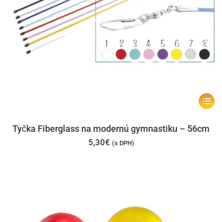
Tento
produk
má
Tyčka Fiberglass na modernú gymnastiku – 56cm
viacer
5,30
€
(s DPH)
varian
Možno
si
môžet
vybrať