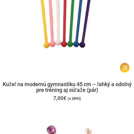
Tento
produk
má
Kužeľ na modernú gymnastiku 45 cm – ľahký a odolný
pre tréning aj súťaže (pár)
viacer
7,00
€
(s DPH)
varian
Možno
si
môžet
vybrať