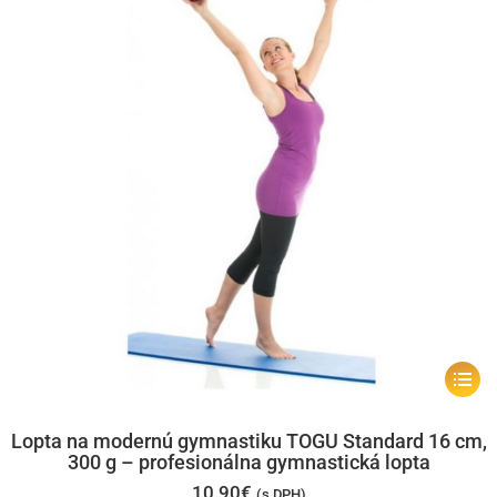
na
stránk
produk
Tento
produk
má
Lopta na modernú gymnastiku TOGU Standard 16 cm,
300 g – profesionálna gymnastická lopta
viacer
10,90
€
(s DPH)