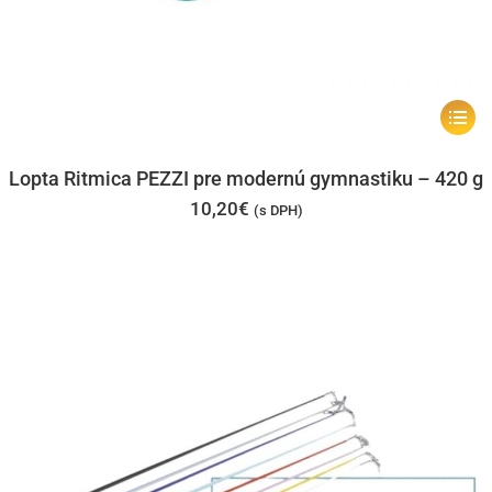
Tento
produk
má
Lopta Ritmica PEZZI pre modernú gymnastiku – 420 g
viacer
10,20
€
(s DPH)
varian
Možno
si
môžet
vybrať
na
stránk
produk