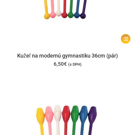
Tento
produk
má
Kužeľ na modernú gymnastiku 36cm (pár)
viacer
6,50
€
(s DPH)
varian
Možno
si
môžet
vybrať
na
stránk
produk