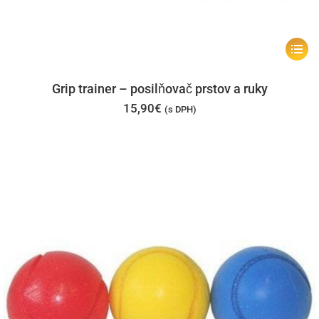
Tento
produk
má
Grip trainer – posilňovač prstov a ruky
viacer
15,90
€
(s DPH)
varian
Možno
si
môžet
vybrať
na
stránk
produk