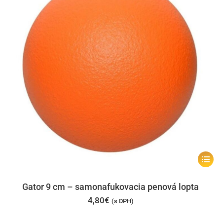
na
stránk
produk
Tento
produk
má
Gator 9 cm – samonafukovacia penová lopta
viacer
4,80
€
(s DPH)
varian