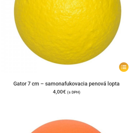
Tento
produk
má
Gator 7 cm – samonafukovacia penová lopta
viacer
4,00
€
(s DPH)
varian
Možno
si
môžet
vybrať